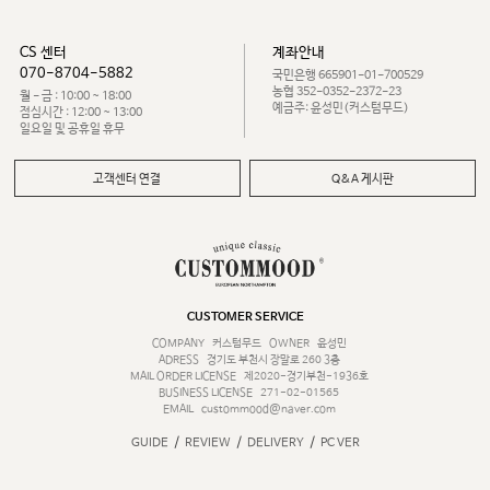
CS 센터
계좌안내
070-8704-5882
국민은행 665901-01-700529
농협 352-0352-2372-23
월 - 금 : 10:00 ~ 18:00
예금주: 윤성민(커스텀무드)
점심시간 : 12:00 ~ 13:00
일요일 및 공휴일 휴무
고객센터 연결
Q&A 게시판
CUSTOMER SERVICE
COMPANY
커스텀무드
OWNER
윤성민
ADRESS
경기도 부천시 장말로 260 3층
MAIL ORDER LICENSE
제2020-경기부천-1936호
BUSINESS LICENSE
271-02-01565
EMAIL
custommood@naver.com
/
/
/
GUIDE
REVIEW
DELIVERY
PC VER