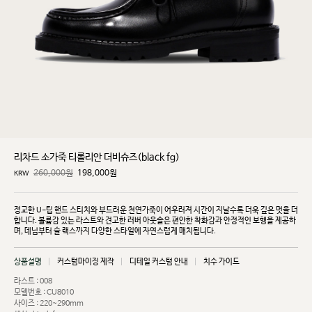
리차드 소가죽 티롤리안 더비슈즈(black fg)
260,000원
198,000
원
KRW
정교한 U-팁 핸드 스티치와 부드러운 천연가죽이 어우러져 시간이 지날수록 더욱 깊은 멋을 더
합니다.
볼륨감 있는 라스트와 견고한 러버 아웃솔은 편안한 착화감과 안정적인 보행을 제공하
며, 데님부터 슬
랙스까지 다양한 스타일에 자연스럽게 매치됩니다.
상품설명
커스텀마이징 제작
디테일 커스텀 안내
치수 가이드
라스트 : 008
모델번호 : CU8010
사이즈 : 220~290mm