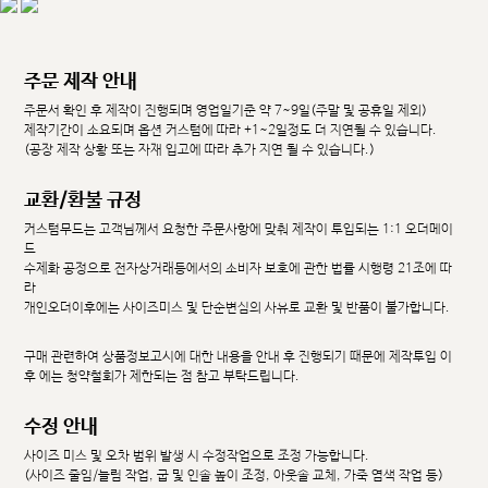
주문 제작 안내
주문서 확인 후 제작이 진행되며 영업일기준 약 7~9일(주말 및 공휴일 제외)
제작기간이 소요되며 옵션 커스텀에 따라 +1~2일정도 더 지연될 수 있습니다.
(공장 제작 상황 또는 자재 입고에 따라 추가 지연 될 수 있습니다.)
교환/환불 규정
커스텀무드는 고객님께서 요청한 주문사항에 맞춰 제작이 투입되는 1:1 오더메이
드
수제화 공정으로 전자상거래등에서의 소비자 보호에 관한 법률 시행령 21조에 따
라
개인오더이후에는 사이즈미스 및 단순변심의 사유로 교환 및 반품이 불가합니다.
구매 관련하여 상품정보고시에 대한 내용을 안내 후 진행되기 때문에 제작투입 이
후 에는 청약철회가 제한되는 점 참고 부탁드립니다.
수정 안내
사이즈 미스 및 오차 범위 발생 시 수정작업으로 조정 가능합니다.
(사이즈 줄임/늘림 작업, 굽 및 인솔 높이 조정, 아웃솔 교체, 가죽 염색 작업 등)