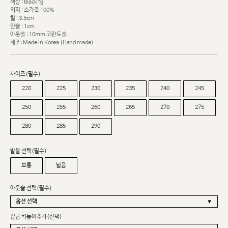
색상 : black fg
외피 : 소가죽 100%
힐 : 3.5cm
인솔 : 1cm
아웃솔 : 10mm 코만도솔
제조: Made In Korea (Hand made)
사이즈(필수)
220
225
230
235
240
245
250
255
260
265
270
275
280
285
290
발볼 선택(필수)
보통
넓음
아웃솔 선택(필수)
겉굽 키높이추가(선택)