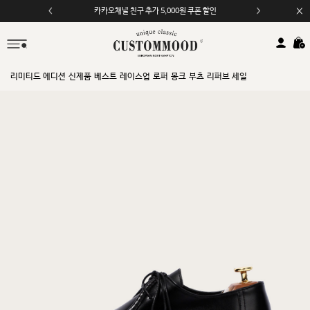
카카오채널 친구 추가 5,000원 쿠폰 할인
모바일 앱 자동 2,000원 할인
리미티드 에디션
신제품
베스트
레이스업
로퍼
몽크
부츠
리퍼브 세일