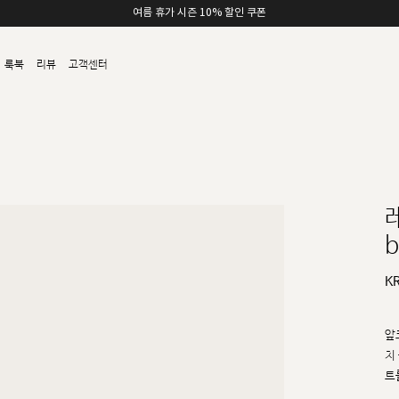
카카오채널 친구 추가 5,000원 쿠폰 할인
룩북
리뷰
고객센터
b
K
앞
치
트