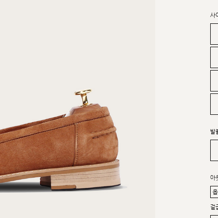
사
발
아
겉