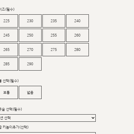
커스텀무드
카카오톡 24시간 문의
이즈(필수)
225
230
235
240
245
250
255
260
265
270
275
280
285
290
볼 선택(필수)
보통
넓음
웃솔 선택(필수)
굽 키높이추가(선택)
sat,sun,holiday off