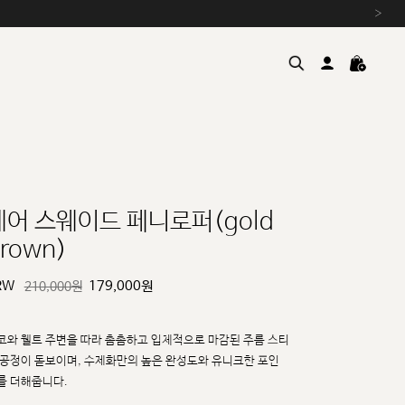
›
레어 스웨이드 페니로퍼(gold
rown)
여름을 위한 특별한 혜택, 10% 
원부자재 상승에 따른 가격 조
RW
179,000
원
210,000원
설 연휴 배송 안내 및 쿠폰 혜택
추석 연휴 최대 10% 할인 쿠
코와 웰트 주변을 따라 촘촘하고 입체적으로 마감된 주름 스티
 공정이 돋보이며, 수제화만의 높은
완성도와 유니크한 포인
를 더해줍니다.