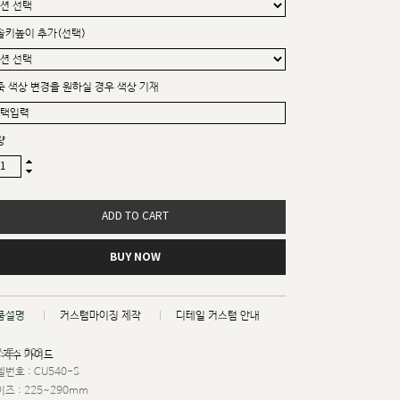
솔키높이 추가(선택)
죽 색상 변경을 원하실 경우 색상 기재
량
ADD TO CART
BUY NOW
품설명
커스텀마이징 제작
디테일 커스텀 안내
트 : 003
치수 가이드
번호 : CU540-S
즈 : 225~290mm