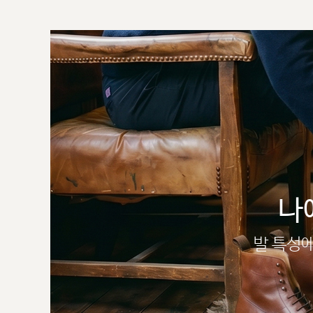
나
발 특성에