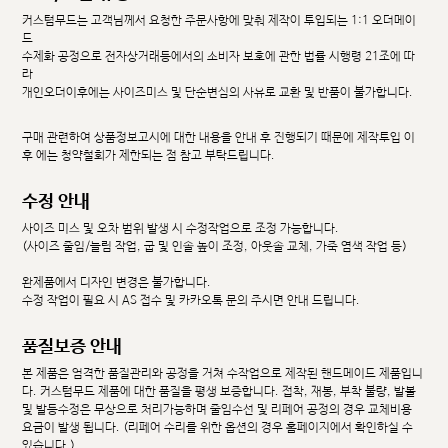
커스텀무드는 고객님께서 요청한 주문사항에 맞춰 제작이 투입되는 1:1 오더메이
드
수제화 공정으로 전자상거래등에서의 소비자 보호에 관한 법률 시행령 21조에 따
라
개인오더이후에는 사이즈미스 및 단순변심의 사유로 교환 및 반품이 불가합니다.
구매 관련하여 상품정보고시에 대한 내용을 안내 후 진행되기 때문에 제작투입 이
후 에는 청약철회가 제한되는 점 참고 부탁드립니다.
수정 안내
사이즈 미스 및 오차 범위 발생 시 수정작업으로 조정 가능합니다.
(사이즈 줄임/늘림 작업, 굽 및 인솔 높이 조정, 아웃솔 교체, 가죽 염색 작업 등)
완제품에서 디자인 변경은 불가합니다.
수정 작업이 필요 시 AS 접수 및 카카오톡 문의 주시면 안내 드립니다.
품질보증 안내
본 제품은 엄격한 품질관리와 공정을 거쳐 수작업으로 제작된 핸드메이드 제품입니
다. 커스텀무드 제품에 대한 품질을 평생 보증합니다. 접착, 재봉, 부착 불량, 발볼
및 발등수정은 무상으로 처리가능하며 줄임수선 및 리페어 공정의 경우 교체비용
요금이 발생 됩니다. (리페어 수리를 위한 옵션의 경우 홈페이지에서 확인하실 수
있습니다.)