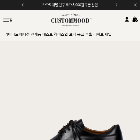
카카오채널 친구 추가 5,000원 쿠폰 할인
모바일 앱 자동 2,000원 할인
리미티드 에디션
신제품
베스트
레이스업
로퍼
몽크
부츠
리퍼브 세일