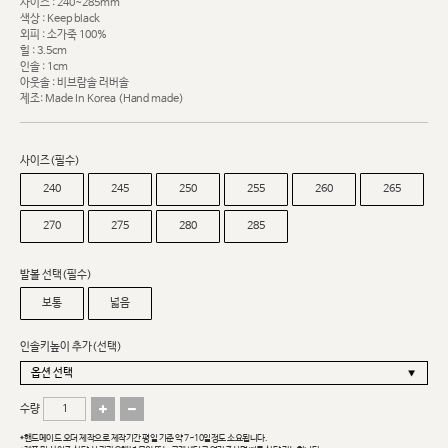
사이즈 : 240~285mm
색상 : Keep black
외피 : 소가죽 100%
힐 : 3.5cm
인솔 : 1cm
아웃솔 : 비브람솔 러버솔
제조: Made In Korea (Hand made)
사이즈(필수)
240
245
250
255
260
265
270
275
280
285
발볼 선택(필수)
보통
넓음
인솔키높이 추가(선택)
수량
*핸드메이드 오더 제작으로 제작기간 평일 기준 약 7~10일정도 소요됩니다.