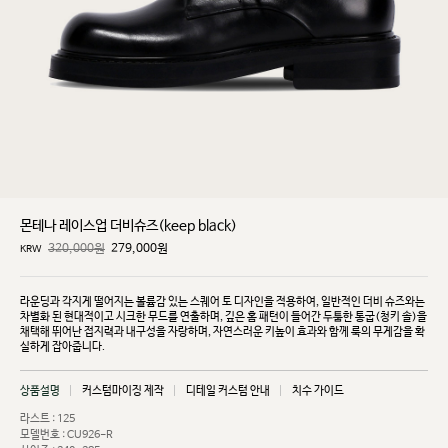
몬테나 레이스업 더비슈즈(keep black)
320,000원
279,000
원
KRW
라운딩과 각지게 떨어지는 볼륨감 있는 스퀘어 토 디자인을 적용하여, 일반적인 더비 슈즈와는
차별화
된 현대적이고 시크한 무드를 연출하며, 깊은 홈 패턴이 들어간 두툼한 통굽(청키 솔)을
채택해 뛰어난
접지력과 내구성을 자랑하며, 자연스러운 키높이 효과와 함께 룩의 무게감을 확
실하게 잡아줍니다.
상품설명
커스텀마이징 제작
디테일 커스텀 안내
치수 가이드
라스트 : 125
모델번호 : CU926-R