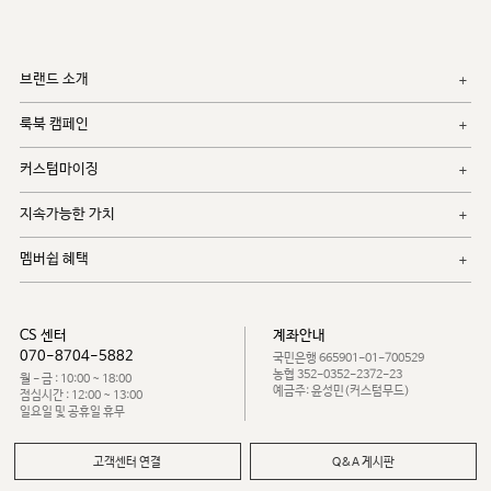
브랜드 소개
룩북 캠페인
커스텀마이징
지속가능한 가치
멤버쉽 혜택
CS 센터
계좌안내
070-8704-5882
국민은행 665901-01-700529
농협 352-0352-2372-23
월 - 금 : 10:00 ~ 18:00
예금주: 윤성민(커스텀무드)
점심시간 : 12:00 ~ 13:00
일요일 및 공휴일 휴무
고객센터 연결
Q&A 게시판