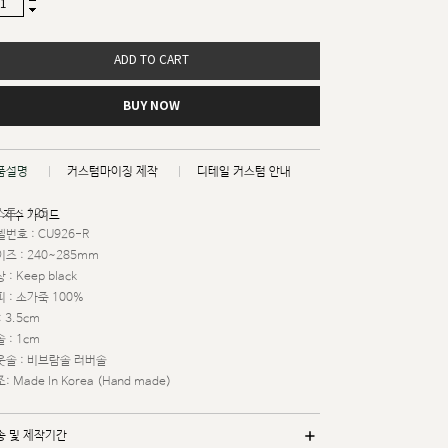
ADD TO CART
BUY NOW
품설명
커스텀마이징 제작
디테일 커스텀 안내
트 : 125
치수 가이드
번호 : CU926-R
즈 : 240~285mm
 : Keep black
 : 소가죽 100%
: 3.5cm
 : 1cm
웃솔 : 비브람솔 러버솔
: Made In Korea (Hand made)
송 및 제작기간