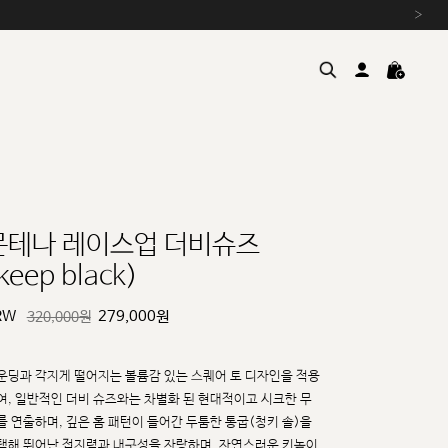
›
몬테나 레이스업 더비슈즈
keep black)
여름을 위한 특별한 혜택, 10% 
원부자재 상승에 따른 가격 조
RW
279,000
원
320,000원
설 연휴 배송 안내 및 쿠폰 혜택
추석 연휴 최대 10% 할인 쿠
운딩과 각지게 떨어지는 볼륨감 있는 스퀘어 토 디자인을 적용
여, 일반적인 더비 슈즈와는 차별화
된 현대적이고 시크한 무
를 연출하며, 깊은 홈 패턴이 들어간 두툼한 통굽(청키 솔)을
택해 뛰어난
접지력과 내구성을 자랑하며, 자연스러운 키높이