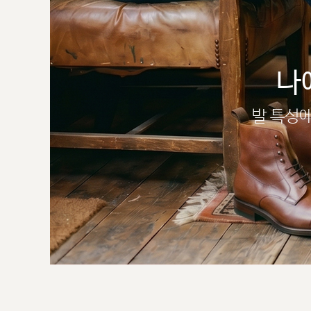
나
발 특성에