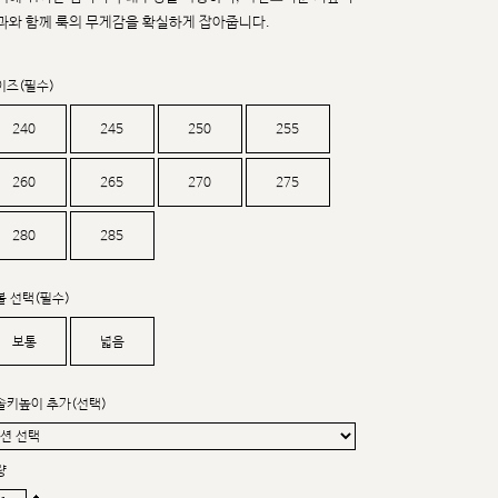
커스텀무드
과와 함께 룩의 무게감을 확실하게 잡아줍니다.
카카오톡 24시간 문의
이즈(필수)
240
245
250
255
260
265
270
275
280
285
볼 선택(필수)
보통
넓음
솔키높이 추가(선택)
량
sat,sun,holiday off