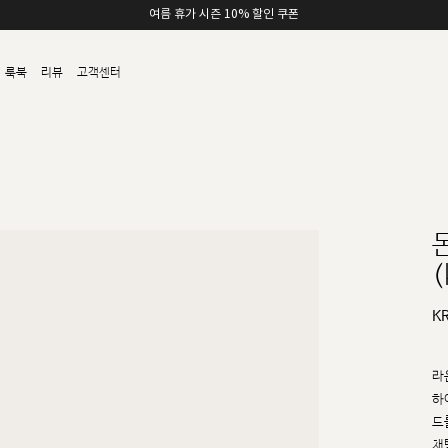
카카오채널 친구 추가 5,000원 쿠폰 할인
룩북
리뷰
고객센터
(
K
라
하
드
채