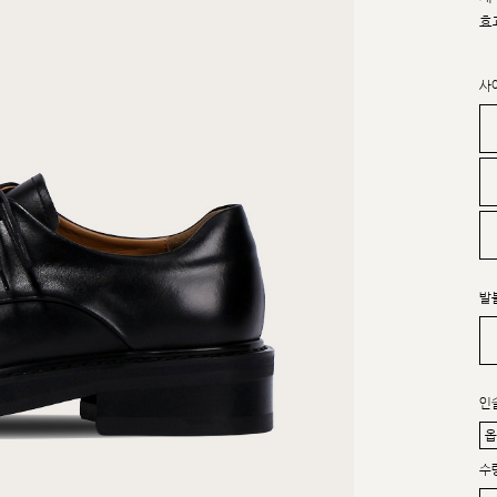
효
사
발
인
수