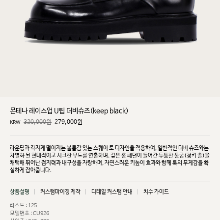
몬테나 레이스업 U팁 더비슈즈(keep black)
320,000원
279,000
원
KRW
라운딩과 각지게 떨어지는 볼륨감 있는 스퀘어 토 디자인을 적용하여, 일반적인 더비 슈즈와는
차별화
된 현대적이고 시크한 무드를 연출하며, 깊은 홈 패턴이 들어간 두툼한 통굽(청키 솔)을
채택해 뛰어난
접지력과 내구성을 자랑하며, 자연스러운 키높이 효과와 함께 룩의 무게감을 확
실하게 잡아줍니다.
상품설명
커스텀마이징 제작
디테일 커스텀 안내
치수 가이드
라스트 : 125
모델번호 : CU926