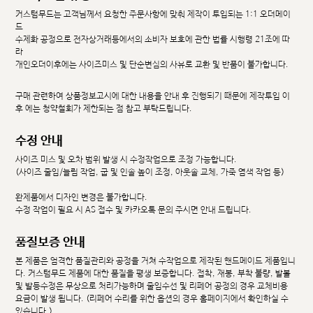
커스텀무드는 고객님께서 요청한 주문사항에 맞춰 제작이 투입되는 1:1 오더메이
드
수제화 공정으로 전자상거래등에서의 소비자 보호에 관한 법률 시행령 21조에 따
라
개인오더이후에는 사이즈미스 및 단순변심의 사유로 교환 및 반품이 불가합니다.
구매 관련하여 상품정보고시에 대한 내용을 안내 후 진행되기 때문에 제작투입 이
후 에는 청약철회가 제한되는 점 참고 부탁드립니다.
수정 안내
사이즈 미스 및 오차 범위 발생 시 수정작업으로 조정 가능합니다.
(사이즈 줄임/늘림 작업, 굽 및 인솔 높이 조정, 아웃솔 교체, 가죽 염색 작업 등)
완제품에서 디자인 변경은 불가합니다.
수정 작업이 필요 시 AS 접수 및 카카오톡 문의 주시면 안내 드립니다.
품질보증 안내
본 제품은 엄격한 품질관리와 공정을 거쳐 수작업으로 제작된 핸드메이드 제품입니
다. 커스텀무드 제품에 대한 품질을 평생 보증합니다. 접착, 재봉, 부착 불량, 발볼
및 발등수정은 무상으로 처리가능하며 줄임수선 및 리페어 공정의 경우 교체비용
요금이 발생 됩니다. (리페어 수리를 위한 옵션의 경우 홈페이지에서 확인하실 수
있습니다.)