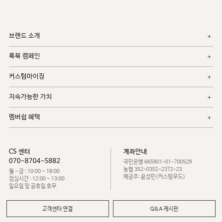
브랜드 소개
룩북 캠페인
커스텀마이징
지속가능한 가치
멤버쉽 혜택
CS 센터
계좌안내
070-8704-5882
국민은행 665901-01-700529
농협 352-0352-2372-23
월 - 금 : 10:00 ~ 18:00
예금주: 윤성민(커스텀무드)
점심시간 : 12:00 ~ 13:00
일요일 및 공휴일 휴무
고객센터 연결
Q&A 게시판