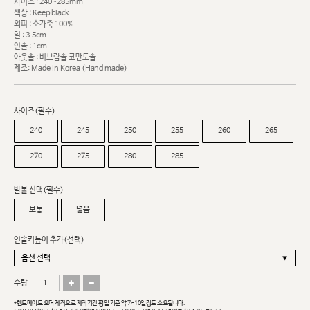
사이즈 : 240~285mm
색상 : Keep black
외피 : 소가죽 100%
힐 : 3.5cm
인솔 : 1cm
아웃솔 : 비브람솔 코만도솔
제조: Made In Korea (Hand made)
사이즈(필수)
240
245
250
255
260
265
270
275
280
285
발볼 선택(필수)
보통
넓음
인솔키높이 추가(선택)
수량
*핸드메이드 오더 제작으로 제작기간 평일 기준 약 7~10일정도 소요됩니다.