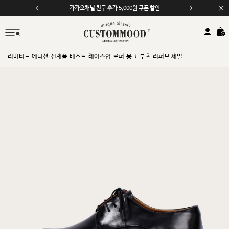
카카오채널 친구 추가 5,000원 쿠폰 할인
리미티드 에디션
신제품
베스트
레이스업
로퍼
몽크
부츠
리퍼브 세일