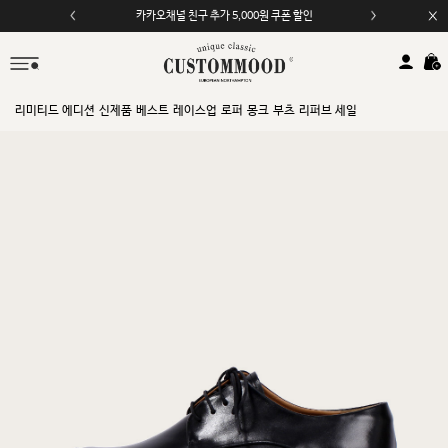
카카오채널 친구 추가 5,000원 쿠폰 할인
모바일 앱 자동 2,000원 할인
리미티드 에디션
신제품
베스트
레이스업
로퍼
몽크
부츠
리퍼브 세일