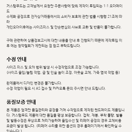
커스텀무드는 고객님께서 요청한 주문사항에 맞춰 제작이 투입되는 1:1 오더메이
드
수제화 공정으로 전자상거래등에서의 소비자 보호에 관한 법률 시행령 21조에 따
라
개인오더이후에는 사이즈미스 및 단순변심의 사유로 교환 및 반품이 불가합니다.
구매 관련하여 상품정보고시에 대한 내용을 안내 후 진행되기 때문에 제작투입 이
후 에는 청약철회가 제한되는 점 참고 부탁드립니다.
수정 안내
사이즈 미스 및 오차 범위 발생 시 수정작업으로 조정 가능합니다.
(사이즈 줄임/늘림 작업, 굽 및 인솔 높이 조정, 아웃솔 교체, 가죽 염색 작업 등)
완제품에서 디자인 변경은 불가합니다.
수정 작업이 필요 시 AS 접수 및 카카오톡 문의 주시면 안내 드립니다.
품질보증 안내
본 제품은 엄격한 품질관리와 공정을 거쳐 수작업으로 제작된 핸드메이드 제품입니
다. 커스텀무드 제품에 대한 품질을 평생 보증합니다. 접착, 재봉, 부착 불량, 발볼
및 발등수정은 무상으로 처리가능하며 줄임수선 및 리페어 공정의 경우 교체비용
요금이 발생 됩니다. (리페어 수리를 위한 옵션의 경우 홈페이지에서 확인하실 수
있습니다.)