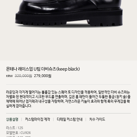
몬테나 레이스업 U팁 더비슈즈(keep black)
320,000원
279,000
원
KRW
라운딩과 각지게 떨어지는 볼륨감 있는 스퀘어 토 디자인을 적용하여, 일반적인 더비 슈즈와는
차별화
된 현대적이고 시크한 무드를 연출하며, 깊은 홈 패턴이 들어간 두툼한 통굽(청키 솔)을
채택해 뛰어난
접지력과 내구성을 자랑하며, 자연스러운 키높이 효과와 함께 룩의 무게감을 확
실하게 잡아줍니다.
상품설명
커스텀마이징 제작
디테일 커스텀 안내
치수 가이드
라스트 : 125
모델번호 : CU926