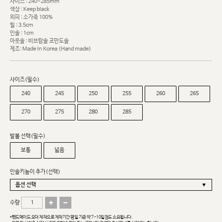
사이즈 : 240~285mm
색상 : Keep black
외피 : 소가죽 100%
힐 : 3.5cm
인솔 : 1cm
아웃솔 : 비브람솔 코만도솔
제조: Made In Korea (Hand made)
사이즈(필수)
240
245
250
255
260
265
270
275
280
285
발볼 선택(필수)
보통
넓음
인솔키높이 추가(선택)
수량
*핸드메이드 오더 제작으로 제작기간 평일 기준 약 7~10일정도 소요됩니다.