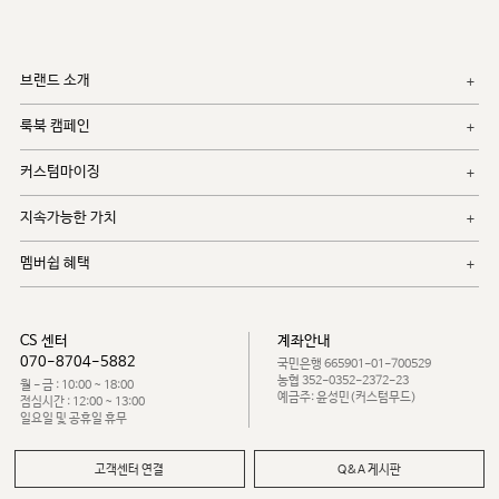
브랜드 소개
룩북 캠페인
커스텀마이징
지속가능한 가치
멤버쉽 혜택
CS 센터
계좌안내
070-8704-5882
국민은행 665901-01-700529
농협 352-0352-2372-23
월 - 금 : 10:00 ~ 18:00
예금주: 윤성민(커스텀무드)
점심시간 : 12:00 ~ 13:00
일요일 및 공휴일 휴무
고객센터 연결
Q&A 게시판