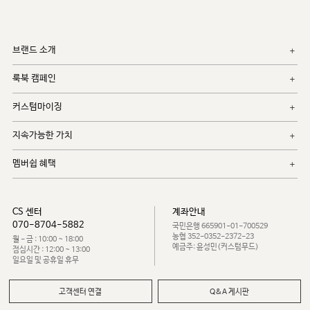
브랜드 소개
룩북 캠페인
커스텀마이징
지속가능한 가치
멤버쉽 혜택
CS 센터
계좌안내
070-8704-5882
국민은행 665901-01-700529
농협 352-0352-2372-23
월 - 금 : 10:00 ~ 18:00
예금주: 윤성민(커스텀무드)
점심시간 : 12:00 ~ 13:00
일요일 및 공휴일 휴무
고객센터 연결
Q&A 게시판