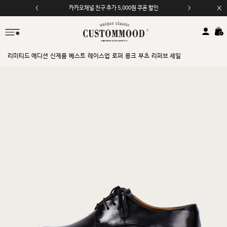
카카오채널 친구 추가 5,000원 쿠폰 할인
모바일 앱 자동 2,000원 할인
리미티드 에디션
신제품
베스트
레이스업
로퍼
몽크
부츠
리퍼브 세일