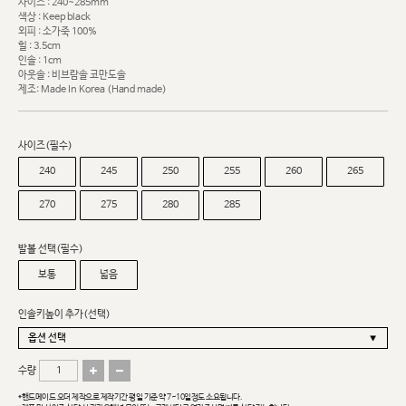
사이즈 : 240~285mm
색상 : Keep black
외피 : 소가죽 100%
힐 : 3.5cm
인솔 : 1cm
아웃솔 : 비브람솔 코만도솔
제조: Made In Korea (Hand made)
사이즈(필수)
240
245
250
255
260
265
270
275
280
285
발볼 선택(필수)
보통
넓음
인솔키높이 추가(선택)
수량
*핸드메이드 오더 제작으로 제작기간 평일 기준 약 7~10일정도 소요됩니다.