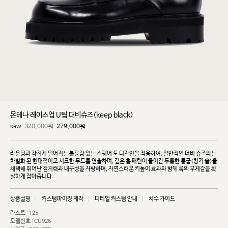
몬테나 레이스업 U팁 더비슈즈(keep black)
320,000원
279,000
원
KRW
라운딩과 각지게 떨어지는 볼륨감 있는 스퀘어 토 디자인을 적용하여, 일반적인 더비 슈즈와는
차별화
된 현대적이고 시크한 무드를 연출하며, 깊은 홈 패턴이 들어간 두툼한 통굽(청키 솔)을
채택해 뛰어난
접지력과 내구성을 자랑하며, 자연스러운 키높이 효과와 함께 룩의 무게감을 확
실하게 잡아줍니다.
상품설명
커스텀마이징 제작
디테일 커스텀 안내
치수 가이드
라스트 : 125
모델번호 : CU926