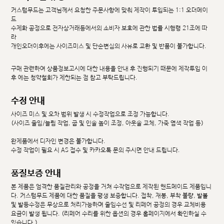
커스텀무드는 고객님께서 요청한 주문사항에 맞춰 제작이 투입되는 1:1 오더메이
드
수제화 공정으로 전자상거래등에서의 소비자 보호에 관한 법률 시행령 21조에 따
라
개인오더이후에는 사이즈미스 및 단순변심의 사유로 교환 및 반품이 불가합니다.
구매 관련하여 상품정보고시에 대한 내용을 안내 후 진행되기 때문에 제작투입 이
후 에는 청약철회가 제한되는 점 참고 부탁드립니다.
수정 안내
사이즈 미스 및 오차 범위 발생 시 수정작업으로 조정 가능합니다.
(사이즈 줄임/늘림 작업, 굽 및 인솔 높이 조정, 아웃솔 교체, 가죽 염색 작업 등)
완제품에서 디자인 변경은 불가합니다.
수정 작업이 필요 시 AS 접수 및 카카오톡 문의 주시면 안내 드립니다.
품질보증 안내
본 제품은 엄격한 품질관리와 공정을 거쳐 수작업으로 제작된 핸드메이드 제품입니
다. 커스텀무드 제품에 대한 품질을 평생 보증합니다. 접착, 재봉, 부착 불량, 발볼
및 발등수정은 무상으로 처리가능하며 줄임수선 및 리페어 공정의 경우 교체비용
요금이 발생 됩니다. (리페어 수리를 위한 옵션의 경우 홈페이지에서 확인하실 수
있습니다.)