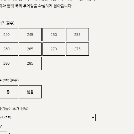
커스텀무드
과와 함께 룩의 무게감을 확실하게 잡아줍니다.
카카오톡 24시간 문의
이즈(필수)
240
245
250
255
260
265
270
275
280
285
볼 선택(필수)
보통
넓음
솔키높이 추가(선택)
량
sat,sun,holiday off