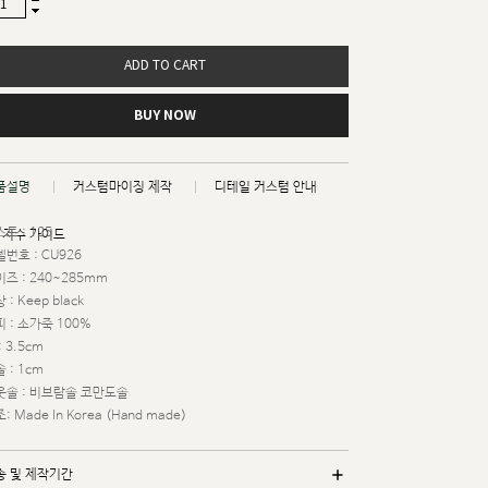
ADD TO CART
BUY NOW
품설명
커스텀마이징 제작
디테일 커스텀 안내
트 : 125
치수 가이드
번호 : CU926
즈 : 240~285mm
 : Keep black
 : 소가죽 100%
: 3.5cm
 : 1cm
웃솔 : 비브람솔 코만도솔
: Made In Korea (Hand made)
송 및 제작기간