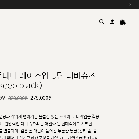
›
몬테나 레이스업 U팁 더비슈즈
keep black)
여름을 위한 특별한 혜택, 10% 
원부자재 상승에 따른 가격 조
RW
279,000
원
320,000원
설 연휴 배송 안내 및 쿠폰 혜택
추석 연휴 최대 10% 할인 쿠
운딩과 각지게 떨어지는 볼륨감 있는 스퀘어 토 디자인을 적용
여, 일반적인 더비 슈즈와는 차별화
된 현대적이고 시크한 무
를 연출하며, 깊은 홈 패턴이 들어간 두툼한 통굽(청키 솔)을
택해 뛰어난
접지력과 내구성을 자랑하며, 자연스러운 키높이