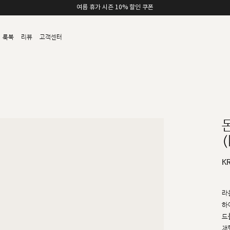
여름 휴가 시즌 10% 할인 쿠폰
룩북
리뷰
고객센터
(
K
라
하
드
채