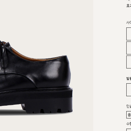
효
사
발
인
수