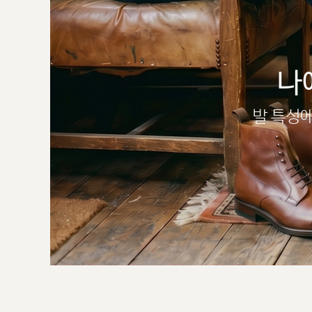
나
발 특성에