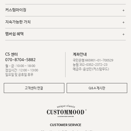
커스텀마이징
지속가능한 가치
멤버쉽 혜택
CS 센터
계좌안내
070-8704-5882
국민은행 665901-01-700529
농협 352-0352-2372-23
월 - 금 : 10:00 ~ 18:00
예금주: 윤성민(커스텀무드)
점심시간 : 12:00 ~ 13:00
일요일 및 공휴일 휴무
고객센터 연결
Q&A 게시판
CUSTOMER SERVICE