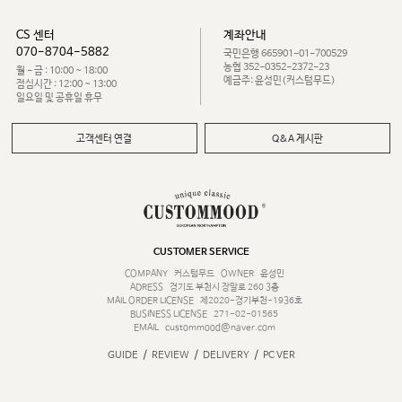
CS 센터
계좌안내
070-8704-5882
국민은행 665901-01-700529
농협 352-0352-2372-23
월 - 금 : 10:00 ~ 18:00
예금주: 윤성민(커스텀무드)
점심시간 : 12:00 ~ 13:00
일요일 및 공휴일 휴무
고객센터 연결
Q&A 게시판
CUSTOMER SERVICE
COMPANY
커스텀무드
OWNER
윤성민
ADRESS
경기도 부천시 장말로 260 3층
MAIL ORDER LICENSE
제2020-경기부천-1936호
BUSINESS LICENSE
271-02-01565
EMAIL
custommood@naver.com
/
/
/
GUIDE
REVIEW
DELIVERY
PC VER