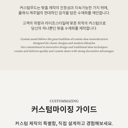
커스텀무드는 맞춤 제작의 진정성과 지속가능한 가치 위에,
클래식 캐주얼의 현대적인 감각을 담은 수제화를 제안합니다.
고객의 취향과 라이프스타일에 맞춘 최적의 커스텀으로
당신의 하나뿐인 맞춤 수제화를 제작합니다.
Custom mood follows the great tradition of custom shoe manufacturers
Designed for classic designs and modern lifestyles.
Our commitment to innovative design and traditional shoe techniques
creates and delivers quality and custom shoes with strong decorative advantages.
CUSTOMMAZING
커스텀마이징 가이드
커스텀 제작의 특별함, 직접 설계하고 경험해보세요.