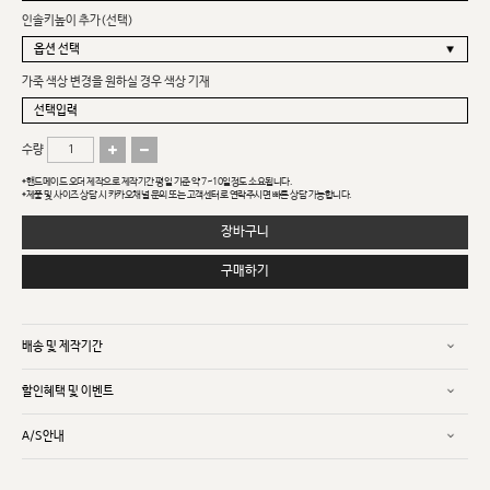
인솔키높이 추가(선택)
가죽 색상 변경을 원하실 경우 색상 기재
수량
*핸드메이드 오더 제작으로 제작기간 평일 기준 약 7~10일정도 소요됩니다.
*제품 및 사이즈 상담 시 카카오채널 문의 또는 고객센터로 연락주시면 빠른 상담 가능합니다.
장바구니
구매하기
배송 및 제작기간
할인혜택 및 이벤트
A/S안내