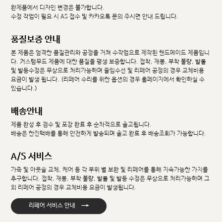
완제품에서 디자인 변경은 불가합니다.
수정 작업이 필요 시 AS 접수 및 카카오톡 문의 주시면 안내 드립니다.
품질보증 안내
본 제품은 엄격한 품질관리와 공정을 거쳐 수작업으로 제작된 핸드메이드 제품입니
다. 커스텀무드 제품에 대한 품질을 평생 보증합니다. 접착, 재봉, 부착 불량, 발볼
및 발등수정은 무상으로 처리가능하며 줄임수선 및 리페어 공정의 경우 교체비용
요금이 발생 됩니다. (리페어 수리를 위한 옵션의 경우 홈페이지에서 확인하실 수
있습니다.)
배송안내
제품 완성 후 검수 및 포장 완료 후 순차적으로 출고됩니다.
배송은 한진택배를 통해 안전하게 발송되며 출고 완료 후 배송조회가 가능합니다.
A/S 서비스
가죽 및 아웃솔 교체, 케어 등 각 부위 별 보완 및 리페어를 통해 지속가능한 가치를
추구합니다. 접착, 재봉, 부착 불량, 발볼 및 발등 수정은 무상으로 처리가능하며 그
외 리페어 공정의 경우 교체비용 요금이 발생됩니다.
→
리페어 서비스 안내