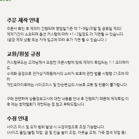
주문 제작 안내
주문서 확인 후 제작이 진행되며 영업일기준 약 7~9일(주말 및 공휴일 제외)
제작기간이 소요되며 옵션 커스텀에 따라 +1~2일정도 더 지연될 수 있습니다.
(공장 제작 상황 또는 자재 입고에 따라 추가 지연 될 수 있습니다.)
교환/환불 규정
커스텀무드는 고객님께서 요청한 주문사항에 맞춰 제작이 투입되는 1:1 오더메이
드
수제화 공정으로 전자상거래등에서의 소비자 보호에 관한 법률 시행령 21조에 따
라
개인오더이후에는 사이즈미스 및 단순변심의 사유로 교환 및 반품이 불가합니다.
구매 관련하여 상품정보고시에 대한 내용을 안내 후 진행되기 때문에 제작투입 이
후 에는 청약철회가 제한되는 점 참고 부탁드립니다.
수정 안내
사이즈 미스 및 오차 범위 발생 시 수정작업으로 조정 가능합니다.
(사이즈 줄임/늘림 작업, 굽 및 인솔 높이 조정, 아웃솔 교체, 가죽 염색 작업 등)