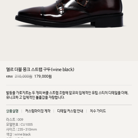
엘르 더블 몽크 스트랩 구두(wine black)
210,000원
179,000
원
KRW
발등을 가로지르는 두 개의 버클 스트랩 조합에 앞코의 입체적인 유팁 스티치 디테일을 더해,
유니크하
고 입체적인 볼륨감을 자랑합니다.
상품설명
커스텀마이징 제작
디테일 커스텀 안내
치수 가이드
라스트 : 009
모델번호 : CU1005
사이즈 : 235~310mm
색상 : wine black