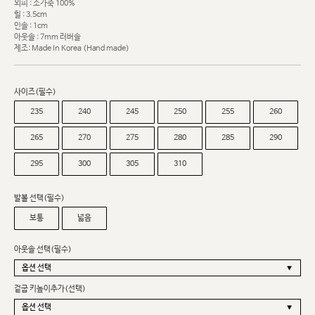
외피 : 소가죽 100%
힐 : 3.5cm
인솔 : 1cm
아웃솔 : 7mm 러버솔
제조: Made In Korea (Hand made)
사이즈(필수)
235
240
245
250
255
260
265
270
275
280
285
290
295
300
305
310
발볼 선택(필수)
보통
넓음
아웃솔 선택(필수)
겉굽 키높이추가(선택)