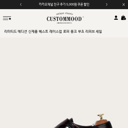
카카오채널 친구 추가 5,000원 쿠폰 할인
리미티드 에디션
신제품
베스트
레이스업
로퍼
몽크
부츠
리퍼브 세일