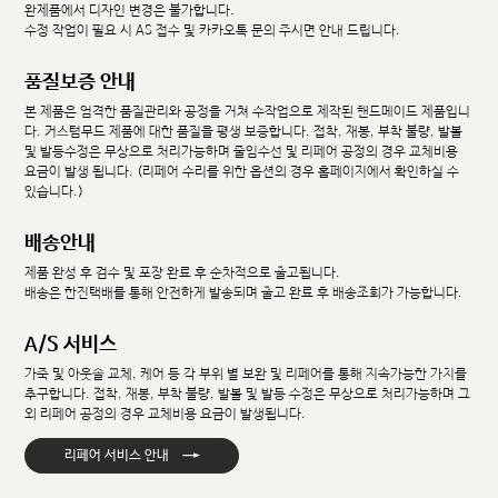
완제품에서 디자인 변경은 불가합니다.
수정 작업이 필요 시 AS 접수 및 카카오톡 문의 주시면 안내 드립니다.
품질보증 안내
본 제품은 엄격한 품질관리와 공정을 거쳐 수작업으로 제작된 핸드메이드 제품입니
다. 커스텀무드 제품에 대한 품질을 평생 보증합니다. 접착, 재봉, 부착 불량, 발볼
및 발등수정은 무상으로 처리가능하며 줄임수선 및 리페어 공정의 경우 교체비용
요금이 발생 됩니다. (리페어 수리를 위한 옵션의 경우 홈페이지에서 확인하실 수
있습니다.)
배송안내
제품 완성 후 검수 및 포장 완료 후 순차적으로 출고됩니다.
배송은 한진택배를 통해 안전하게 발송되며 출고 완료 후 배송조회가 가능합니다.
A/S 서비스
가죽 및 아웃솔 교체, 케어 등 각 부위 별 보완 및 리페어를 통해 지속가능한 가치를
추구합니다. 접착, 재봉, 부착 불량, 발볼 및 발등 수정은 무상으로 처리가능하며 그
외 리페어 공정의 경우 교체비용 요금이 발생됩니다.
→
리페어 서비스 안내