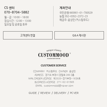
CS 센터
계좌안내
070-8704-5882
국민은행 665901-01-700529
농협 352-0352-2372-23
월 - 금 : 10:00 ~ 18:00
예금주: 윤성민(커스텀무드)
점심시간 : 12:00 ~ 13:00
일요일 및 공휴일 휴무
고객센터 연결
Q&A 게시판
CUSTOMER SERVICE
COMPANY
커스텀무드
OWNER
윤성민
ADRESS
경기도 부천시 장말로 260 3층
MAIL ORDER LICENSE
제2020-경기부천-1936호
BUSINESS LICENSE
271-02-01565
EMAIL
custommood@naver.com
/
/
/
GUIDE
REVIEW
DELIVERY
PC VER