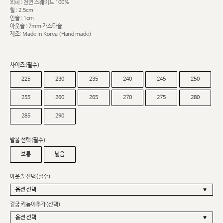
외피 : 천연 스웨이드 100%
힐 : 2.5cm
인솔 : 1cm
아웃솔 : 7mm 카스타솔
제조: Made In Korea (Hand made)
사이즈(필수)
225
230
235
240
245
250
255
260
265
270
275
280
285
290
발볼 선택(필수)
보통
넓음
아웃솔 선택(필수)
겉굽 키높이추가(선택)