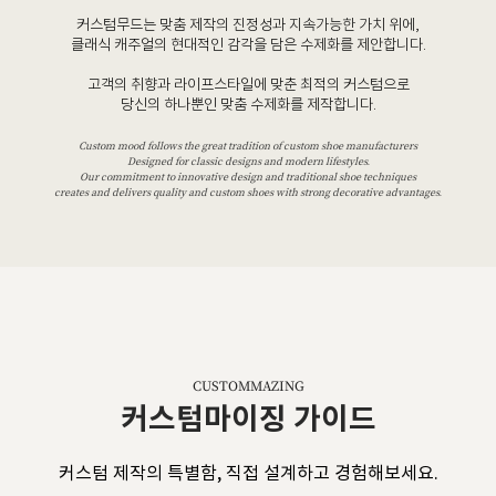
커스텀무드는 맞춤 제작의 진정성과 지속가능한 가치 위에,
클래식 캐주얼의 현대적인 감각을 담은 수제화를 제안합니다.
고객의 취향과 라이프스타일에 맞춘 최적의 커스텀으로
당신의 하나뿐인 맞춤 수제화를 제작합니다.
Custom mood follows the great tradition of custom shoe manufacturers
Designed for classic designs and modern lifestyles.
Our commitment to innovative design and traditional shoe techniques
creates and delivers quality and custom shoes with strong decorative advantages.
CUSTOMMAZING
커스텀마이징 가이드
커스텀 제작의 특별함, 직접 설계하고 경험해보세요.