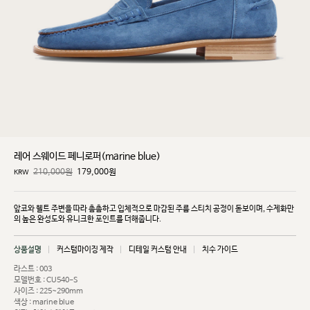
레어 스웨이드 페니로퍼(marine blue)
210,000원
179,000
원
KRW
앞코와 웰트 주변을 따라 촘촘하고 입체적으로 마감된 주름 스티치 공정이 돋보이며, 수제화만
의 높은
완성도와 유니크한 포인트를 더해줍니다.
상품설명
커스텀마이징 제작
디테일 커스텀 안내
치수 가이드
라스트 : 003
모델번호 : CU540-S
사이즈 : 225~290mm
색상 : marine blue