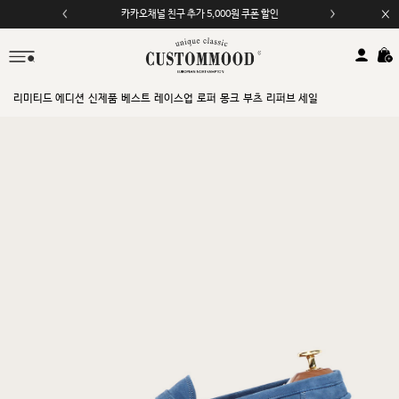
카카오채널 친구 추가 5,000원 쿠폰 할인
모바일 앱 자동 2,000원 할인
리미티드 에디션
신제품
베스트
레이스업
로퍼
몽크
부츠
리퍼브 세일