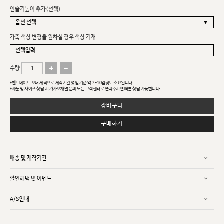
인솔키높이 추가(선택)
가죽 색상 변경을 원하실 경우 색상 기재
수량
*핸드메이드 오더 제작으로 제작기간 평일 기준 약 7~10일정도 소요됩니다.
*제품 및 사이즈 상담 시 카카오채널 문의 또는 고객센터로 연락주시면 빠른 상담 가능합니다.
장바구니
구매하기
배송 및 제작기간
할인혜택 및 이벤트
A/S안내