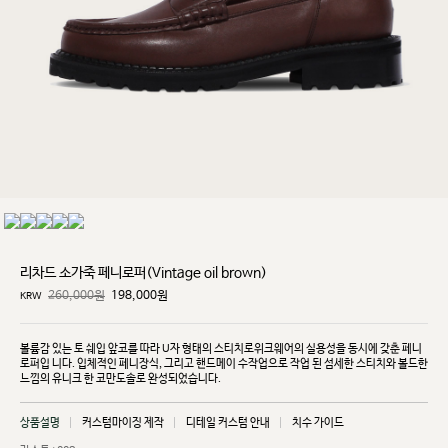
리차드 소가죽 페니로퍼(Vintage oil brown)
260,000원
198,000
원
KRW
볼륨감 있는 토 쉐입 앞코를 따라 U자 형태의 스티치로위크웨어의 실용성을 동시에 갖춘 페니
로퍼입
니다. 입체적인 페니장식, 그리고 핸드메이 수작업으로 작업 된 섬세한 스티치와 볼드한
느낌의 유니크
한 코만도솔로 완성되었습니다.
상품설명
커스텀마이징 제작
디테일 커스텀 안내
치수 가이드