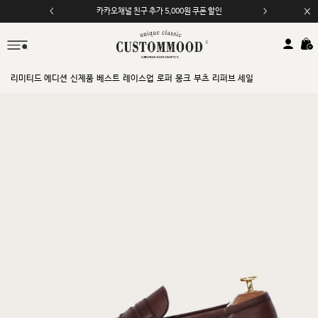
카카오채널 친구 추가 5,000원 쿠폰 할인
모바일 앱 자동 2,000원 할인
리미티드 에디션
신제품
베스트
레이스업
로퍼
몽크
부츠
리퍼브 세일