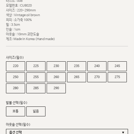
라스트 : 008
모델번호 : CU8020
사이즈 : 220~290mm
색상 : Vintage oil brown
외피 : 소가죽 100%
힐 : 3.5cm
인솔 : 1cm
아웃솔 : 10mm 코만도솔
제조: Made In Korea (Hand made)
사이즈(필수)
220
225
230
235
240
245
250
255
260
265
270
275
280
285
290
발볼 선택(필수)
보통
넓음
아웃솔 선택(필수)