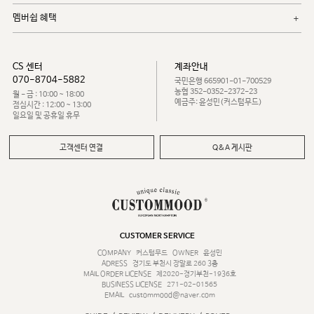
멤버쉽 혜택
CS 센터
계좌안내
070-8704-5882
국민은행 665901-01-700529
농협 352-0352-2372-23
월 - 금 : 10:00 ~ 18:00
예금주: 윤성민(커스텀무드)
점심시간 : 12:00 ~ 13:00
일요일 및 공휴일 휴무
고객센터 연결
Q&A 게시판
CUSTOMER SERVICE
COMPANY
커스텀무드
OWNER
윤성민
ADRESS
경기도 부천시 장말로 260 3층
MAIL ORDER LICENSE
제2020-경기부천-1936호
BUSINESS LICENSE
271-02-01565
EMAIL
custommood@naver.com