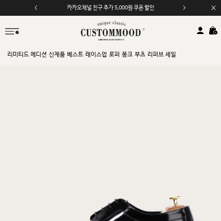
카카오채널 친구 추가 5,000원 쿠폰 할인
리미티드 에디션
신제품
베스트
레이스업
로퍼
몽크
부츠
리퍼브 세일