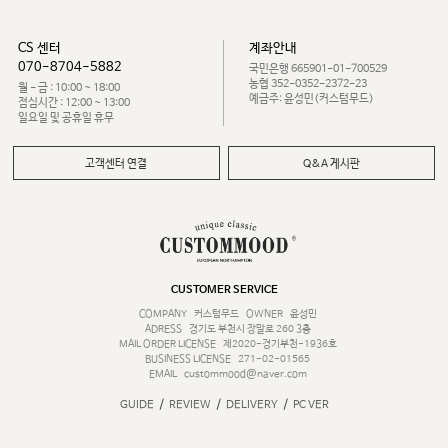
CS 센터
계좌안내
070-8704-5882
국민은행 665901-01-700529
농협 352-0352-2372-23
월 - 금 : 10:00 ~ 18:00
예금주: 윤성민(커스텀무드)
점심시간 : 12:00 ~ 13:00
일요일 및 공휴일 휴무
고객센터 연결
Q&A 게시판
CUSTOMER SERVICE
COMPANY
커스텀무드
OWNER
윤성민
ADRESS
경기도 부천시 장말로 260 3층
MAIL ORDER LICENSE
제2020-경기부천-1936호
BUSINESS LICENSE
271-02-01565
EMAIL
custommood@naver.com
/
/
/
GUIDE
REVIEW
DELIVERY
PC VER