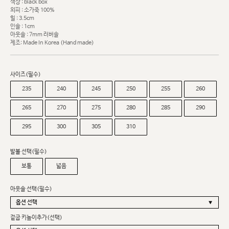
색상 : black box
외피 : 소가죽 100%
힐 : 3.5cm
인솔 : 1cm
아웃솔 : 7mm 러버솔
제조: Made In Korea (Hand made)
사이즈(필수)
235
240
245
250
255
260
265
270
275
280
285
290
295
300
305
310
발볼 선택(필수)
보통
넓음
아웃솔 선택(필수)
겉굽 키높이추가(선택)