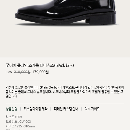
굿이어 플레인 소가죽 더비슈즈(black box)
210,000원
179,000
원
KRW
기본에 충실한 플레인 더비(Plain Derby) 디자인으로, 군더더기 없는 실루엣과 은은한 광택이
돋보이는
클래식 드레스 슈즈입니다. 비즈니스부터 포멀한 자리까지 폭넓게 활용할 수 있는 모
델입니다.
상품설명
커스텀마이징 제작
디테일 커스텀 안내
치수 가이드
라스트 : 009
모델번호 : CU1003
사이즈 : 235~310mm