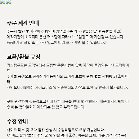
주문 제작 안내
주문서 확인 후 제작이 진행되며 영업일기준 약 7~9일(주말 및 공휴일 제외)
제작기간이 소요되며 옵션 커스텀에 따라 +1~2일정도 더 지연될 수 있습니다.
(공장 제작 상황 또는 자재 입고에 따라 추가 지연 될 수 있습니다.)
교환/환불 규정
커스텀무드는 고객님께서 요청한 주문사항에 맞춰 제작이 투입되는 1:1 오더메이
드
수제화 공정으로 전자상거래등에서의 소비자 보호에 관한 법률 시행령 21조에 따
라
개인오더이후에는 사이즈미스 및 단순변심의 사유로 교환 및 반품이 불가합니다.
구매 관련하여 상품정보고시에 대한 내용을 안내 후 진행되기 때문에 제작투입 이
후 에는 청약철회가 제한되는 점 참고 부탁드립니다.
수정 안내
사이즈 미스 및 오차 범위 발생 시 수정작업으로 조정 가능합니다.
(사이즈 줄임/늘림 작업, 굽 및 인솔 높이 조정, 아웃솔 교체, 가죽 염색 작업 등)