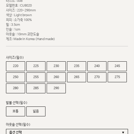
라스트 : 008
모델번호 : CU8020
사이즈 : 220~290mm
색상 : Light brown
외피 : 소가죽 100%
힐 : 3.5cm
인솔 : 1cm
아웃솔 : 10mm 코만도솔
제조: Made In Korea (Hand made)
사이즈(필수)
220
225
230
235
240
245
250
255
260
265
270
275
280
285
290
발볼 선택(필수)
보통
넓음
아웃솔 선택(필수)