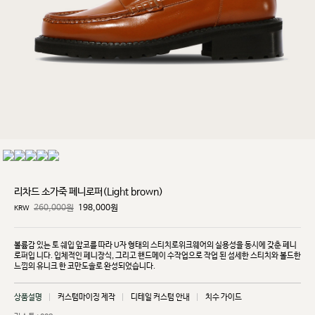
리차드 소가죽 페니로퍼(Light brown)
260,000원
198,000
원
KRW
볼륨감 있는 토 쉐입 앞코를 따라 U자 형태의 스티치로위크웨어의 실용성을 동시에 갖춘 페니
로퍼입
니다. 입체적인 페니장식, 그리고 핸드메이 수작업으로 작업 된 섬세한 스티치와 볼드한
느낌의 유니크
한 코만도솔로 완성되었습니다.
상품설명
커스텀마이징 제작
디테일 커스텀 안내
치수 가이드