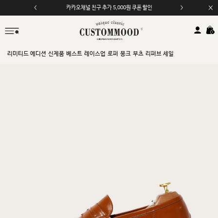
카카오채널 친구 추가 5,000원 쿠폰 할인
모바일 앱 자동 2,000원 할인
리미티드 에디션
신제품
베스트
레이스업
로퍼
몽크
부츠
리퍼브 세일