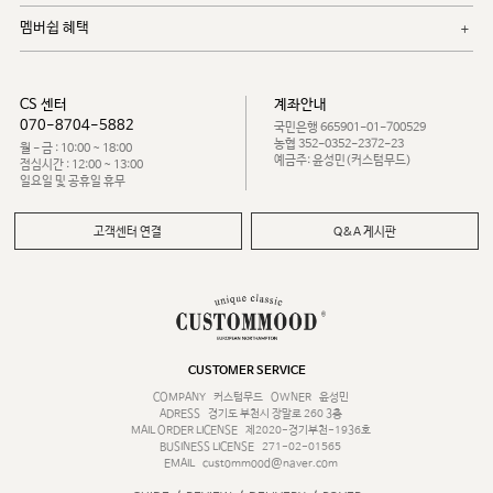
멤버쉽 혜택
CS 센터
계좌안내
070-8704-5882
국민은행 665901-01-700529
농협 352-0352-2372-23
월 - 금 : 10:00 ~ 18:00
예금주: 윤성민(커스텀무드)
점심시간 : 12:00 ~ 13:00
일요일 및 공휴일 휴무
고객센터 연결
Q&A 게시판
CUSTOMER SERVICE
COMPANY
커스텀무드
OWNER
윤성민
ADRESS
경기도 부천시 장말로 260 3층
MAIL ORDER LICENSE
제2020-경기부천-1936호
BUSINESS LICENSE
271-02-01565
EMAIL
custommood@naver.com