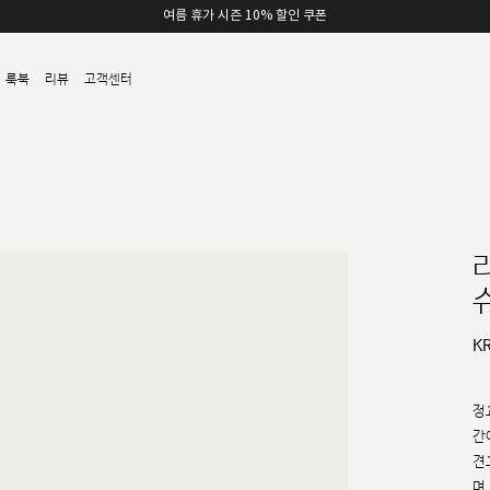
여름 휴가 시즌 10% 할인 쿠폰
룩북
리뷰
고객센터
슈
K
정
간
견
며