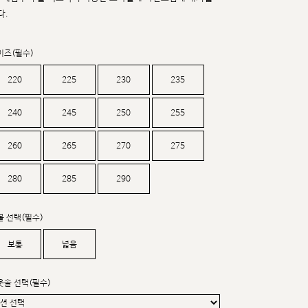
커스텀무드
다.
카카오톡 24시간 문의
이즈(필수)
220
225
230
235
240
245
250
255
260
265
270
275
280
285
290
볼 선택(필수)
보통
넓음
웃솔 선택(필수)
sat,sun,holiday off