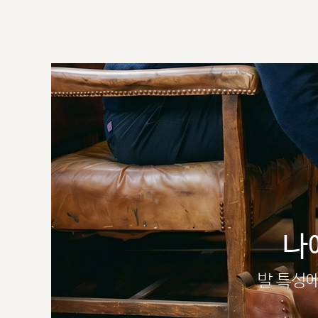
나
발 특성에