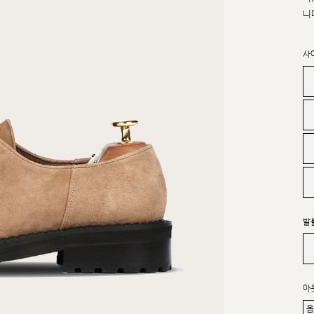
니
사
발
아