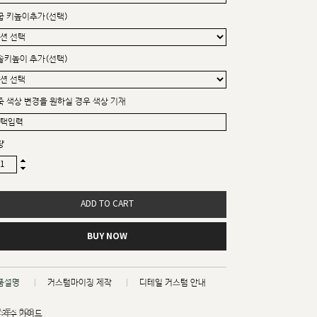
굽 키높이추가(선택)
솔키높이 추가(선택)
죽 색상 변경을 원하실 경우 색상 기재
량
ADD TO CART
BUY NOW
품설명
커스텀마이징 제작
디테일 커스텀 안내
트 : 008
치수 가이드