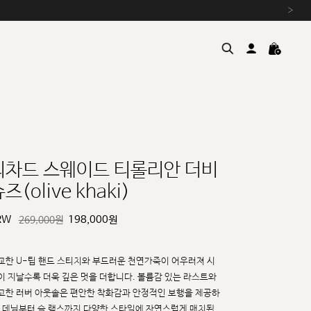
›
리차드 스웨이드 티롤리안 더비
즈(olive khaki)
여름을 위한 특별한 혜택, 10% 
원부자재 상승에 따른 가격 조
RW
198,000
원
269,000원
설 연휴 배송 안내 및 쿠폰 혜택
추석 연휴 최대 10% 할인 쿠
교한 U-팁 핸드 스티치와 부드러운 천연가죽이 어우러져 시
이 지날수록 더욱 깊은 멋을 더합니다.
볼륨감 있는 라스트와
고한 러버 아웃솔은 편안한 착화감과 안정적인 보행을 제공하
, 데님부터 슬
랙스까지 다양한 스타일에 자연스럽게 매치됩