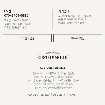
CS 센터
계좌안내
070-8704-5882
국민은행 665901-01-700529
농협 352-0352-2372-23
월 - 금 : 10:00 ~ 18:00
예금주: 윤성민(커스텀무드)
점심시간 : 12:00 ~ 13:00
일요일 및 공휴일 휴무
고객센터 연결
Q&A 게시판
CUSTOMER SERVICE
COMPANY
커스텀무드
OWNER
윤성민
ADRESS
경기도 부천시 장말로 260 3층
MAIL ORDER LICENSE
제2020-경기부천-1936호
BUSINESS LICENSE
271-02-01565
EMAIL
custommood@naver.com
/
/
/
GUIDE
REVIEW
DELIVERY
PC VER