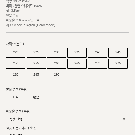
색상 : olive khaki
외피 : 천연 스웨이드 100%
힐 : 3.5cm
인솔 : 1cm
아웃솔 : 10mm 코만도솔
제조: Made In Korea (Hand made)
사이즈(필수)
220
225
230
235
240
245
250
255
260
265
270
275
280
285
290
발볼 선택(필수)
보통
넓음
아웃솔 선택(필수)
겉굽 키높이추가(선택)