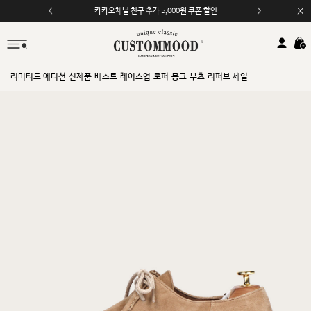
카카오채널 친구 추가 5,000원 쿠폰 할인
리미티드 에디션
신제품
베스트
레이스업
로퍼
몽크
부츠
리퍼브 세일