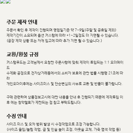
주문 제작 안내
주문서 확인 후 제작이 진행되며 영업일기준 약 7~9일(주말 및 공휴일 제외)
제작기간이 소요되며 옵션 커스텀에 따라 +1~2일정도 더 지연될 수 있습니다.
(공장 제작 상황 또는 자재 입고에 따라 추가 지연 될 수 있습니다.)
교환/환불 규정
커스텀무드는 고객님께서 요청한 주문사항에 맞춰 제작이 투입되는 1:1 오더메이
드
수제화 공정으로 전자상거래등에서의 소비자 보호에 관한 법률 시행령 21조에 따
라
개인오더이후에는 사이즈미스 및 단순변심의 사유로 교환 및 반품이 불가합니다.
구매 관련하여 상품정보고시에 대한 내용을 안내 후 진행되기 때문에 제작투입 이
후 에는 청약철회가 제한되는 점 참고 부탁드립니다.
수정 안내
사이즈 미스 및 오차 범위 발생 시 수정작업으로 조정 가능합니다.
(사이즈 줄임/늘림 작업, 굽 및 인솔 높이 조정, 아웃솔 교체, 가죽 염색 작업 등)