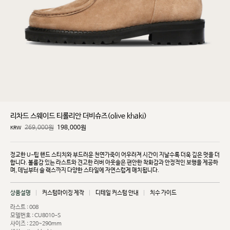
리차드 스웨이드 티롤리안 더비슈즈(olive khaki)
269,000원
198,000
원
KRW
정교한 U-팁 핸드 스티치와 부드러운 천연가죽이 어우러져 시간이 지날수록 더욱 깊은 멋을 더
합니다.
볼륨감 있는 라스트와 견고한 러버 아웃솔은 편안한 착화감과 안정적인 보행을 제공하
며, 데님부터 슬
랙스까지 다양한 스타일에 자연스럽게 매치됩니다.
상품설명
커스텀마이징 제작
디테일 커스텀 안내
치수 가이드
라스트 : 008
모델번호 : CU8010-S
사이즈 : 220~290mm