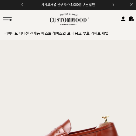
카카오채널 친구 추가 5,000원 쿠폰 할인
리미티드 에디션
신제품
베스트
레이스업
로퍼
몽크
부츠
리퍼브 세일