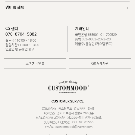
멤버쉽 혜택
CS 센터
계좌안내
070-8704-5882
국민은행 665901-01-700529
농협 352-0352-2372-23
월 - 금 : 10:00 ~ 18:00
예금주: 윤성민(커스텀무드)
점심시간 : 12:00 ~ 13:00
일요일 및 공휴일 휴무
고객센터 연결
Q&A 게시판
CUSTOMER SERVICE
COMPANY
커스텀무드
OWNER
윤성민
ADRESS
경기도 부천시 장말로 260 3층
MAIL ORDER LICENSE
제2020-경기부천-1936호
BUSINESS LICENSE
271-02-01565
EMAIL
custommood@naver.com