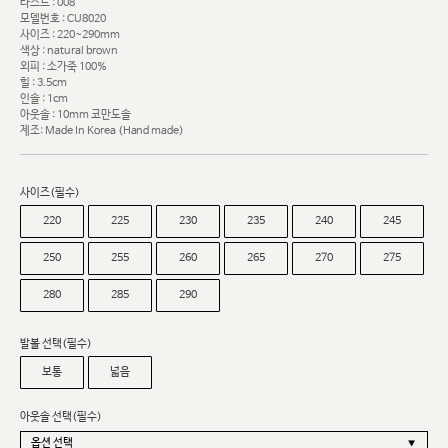
라스트 : 008
모델번호 : CU8020
사이즈 : 220~290mm
색상 : natural brown
외피 : 소가죽 100%
힐 : 3.5cm
인솔 : 1cm
아웃솔 : 10mm 코만도솔
제조: Made In Korea (Hand made)
사이즈(필수)
220
225
230
235
240
245
250
255
260
265
270
275
280
285
290
발볼 선택(필수)
보통
넓음
아웃솔 선택(필수)