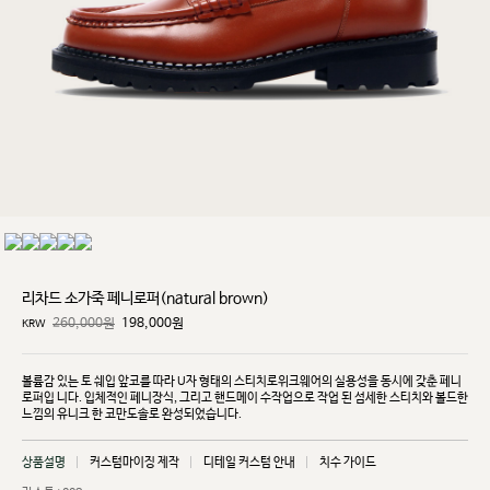
리차드 소가죽 페니로퍼(natural brown)
260,000원
198,000
원
KRW
볼륨감 있는 토 쉐입 앞코를 따라 U자 형태의 스티치로위크웨어의 실용성을 동시에 갖춘 페니
로퍼입
니다. 입체적인 페니장식, 그리고 핸드메이 수작업으로 작업 된 섬세한 스티치와 볼드한
느낌의 유니크
한 코만도솔로 완성되었습니다.
상품설명
커스텀마이징 제작
디테일 커스텀 안내
치수 가이드