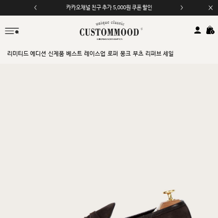
카카오채널 친구 추가 5,000원 쿠폰 할인
리미티드 에디션
신제품
베스트
레이스업
로퍼
몽크
부츠
리퍼브 세일