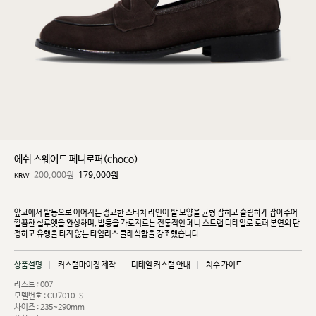
에쉬 스웨이드 페니로퍼(choco)
200,000원
179,000
원
KRW
앞코에서 발등으로 이어지는 정교한 스티치 라인이 발 모양을 균형 잡히고 슬림하게 잡아주어
깔끔한
실루엣을 완성하며, 발등을 가로지르는 전통적인 페니 스트랩 디테일로 로퍼 본연의 단
정하고 유행을
타지 않는 타임리스 클래식함을 강조했습니다.
상품설명
커스텀마이징 제작
디테일 커스텀 안내
치수 가이드
라스트 : 007
모델번호 : CU7010-S
사이즈 : 235~290mm