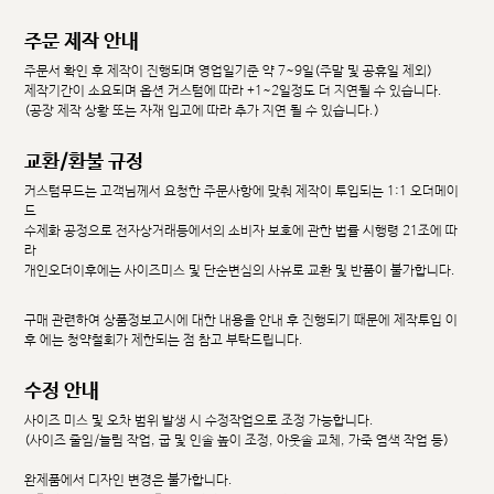
주문 제작 안내
주문서 확인 후 제작이 진행되며 영업일기준 약 7~9일(주말 및 공휴일 제외)
제작기간이 소요되며 옵션 커스텀에 따라 +1~2일정도 더 지연될 수 있습니다.
(공장 제작 상황 또는 자재 입고에 따라 추가 지연 될 수 있습니다.)
교환/환불 규정
커스텀무드는 고객님께서 요청한 주문사항에 맞춰 제작이 투입되는 1:1 오더메이
드
수제화 공정으로 전자상거래등에서의 소비자 보호에 관한 법률 시행령 21조에 따
라
개인오더이후에는 사이즈미스 및 단순변심의 사유로 교환 및 반품이 불가합니다.
구매 관련하여 상품정보고시에 대한 내용을 안내 후 진행되기 때문에 제작투입 이
후 에는 청약철회가 제한되는 점 참고 부탁드립니다.
수정 안내
사이즈 미스 및 오차 범위 발생 시 수정작업으로 조정 가능합니다.
(사이즈 줄임/늘림 작업, 굽 및 인솔 높이 조정, 아웃솔 교체, 가죽 염색 작업 등)
완제품에서 디자인 변경은 불가합니다.