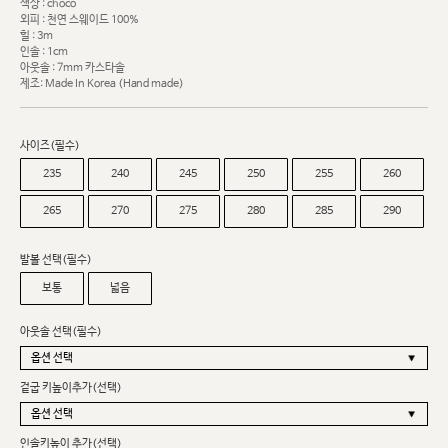
색상 : choco
외피 : 천연 스웨이드 100%
힐 : 3m
인솔 : 1cm
아웃솔 : 7mm 카스타솔
제조: Made In Korea (Hand made)
사이즈(필수)
235
240
245
250
255
260
265
270
275
280
285
290
발볼 선택(필수)
보통
넓음
아웃솔 선택(필수)
겉굽 키높이추가(선택)
인솔키높이 추가(선택)