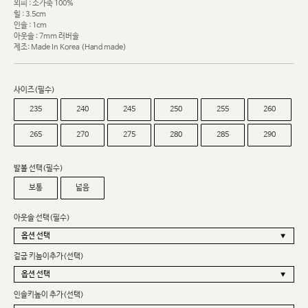
외피 : 소가죽 100%
힐 : 3.5cm
인솔 : 1cm
아웃솔 : 7mm 러버솔
제조: Made In Korea (Hand made)
사이즈(필수)
235
240
245
250
255
260
265
270
275
280
285
290
발볼 선택(필수)
보통
넓음
아웃솔 선택(필수)
겉굽 키높이추가(선택)
인솔키높이 추가(선택)