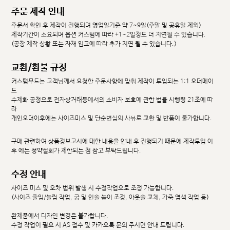
주문 제작 안내
주문서 확인 후 제작이 진행되며 영업일기준 약 7~9일(주말 및 공휴일 제외)
제작기간이 소요되며 옵션 커스텀에 따라 +1~2일정도 더 지연될 수 있습니다.
(공장 제작 상황 또는 자재 입고에 따라 추가 지연 될 수 있습니다.)
교환/환불 규정
커스텀무드는 고객님께서 요청한 주문사항에 맞춰 제작이 투입되는 1:1 오더메이
드
수제화 공정으로 전자상거래등에서의 소비자 보호에 관한 법률 시행령 21조에 따
라
개인오더이후에는 사이즈미스 및 단순변심의 사유로 교환 및 반품이 불가합니다.
구매 관련하여 상품정보고시에 대한 내용을 안내 후 진행되기 때문에 제작투입 이
후 에는 청약철회가 제한되는 점 참고 부탁드립니다.
수정 안내
사이즈 미스 및 오차 범위 발생 시 수정작업으로 조정 가능합니다.
(사이즈 줄임/늘림 작업, 굽 및 인솔 높이 조정, 아웃솔 교체, 가죽 염색 작업 등)
완제품에서 디자인 변경은 불가합니다.
수정 작업이 필요 시 AS 접수 및 카카오톡 문의 주시면 안내 드립니다.