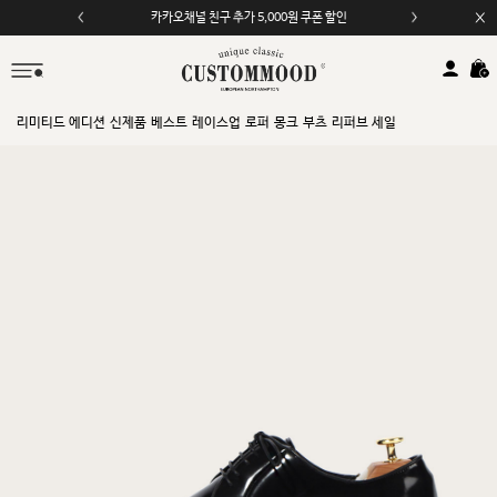
카카오채널 친구 추가 5,000원 쿠폰 할인
리미티드 에디션
신제품
베스트
레이스업
로퍼
몽크
부츠
리퍼브 세일