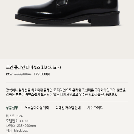
로건 플레인 더비슈즈(black box)
230,000원
179,000
원
KRW
장식이나 절개선을 최소화한 플레인 토 디자인으로 유려한 곡선미를 극대화하였으며, 발등을
감싸는
분분이 자연스럽게 오픈되어 있는 더비 패턴으로 우수한 착화감을 선사합니다.
상품설명
커스텀마이징 제작
디테일 커스텀 안내
치수 가이드
라스트 : 124
모델번호 : CU651
사이즈 : 235~290mm
색상 : black box