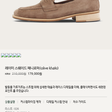
레이미 스웨이드 페니로퍼(olive khaki)
210,000원
179,000
원
KRW
발등을 가로지르는 스트랩 위에 섬세한 태슬과 레이스 디테일을 더해, 클래식하면서도 세련된
포인트
를 주었습니다.
상품설명
커스텀마이징 제작
디테일 커스텀 안내
치수 가이드
라스트 : 026