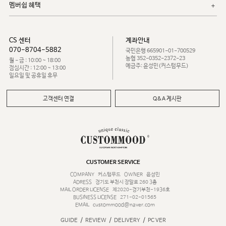
멤버쉽 혜택
CS 센터
계좌안내
070-8704-5882
국민은행 665901-01-700529
농협 352-0352-2372-23
월 - 금 : 10:00 ~ 18:00
예금주: 윤성민(커스텀무드)
점심시간 : 12:00 ~ 13:00
일요일 및 공휴일 휴무
고객센터 연결
Q&A 게시판
CUSTOMER SERVICE
COMPANY
커스텀무드
OWNER
윤성민
ADRESS
경기도 부천시 장말로 260 3층
MAIL ORDER LICENSE
제2020-경기부천-1936호
BUSINESS LICENSE
271-02-01565
EMAIL
custommood@naver.com
/
/
/
GUIDE
REVIEW
DELIVERY
PC VER