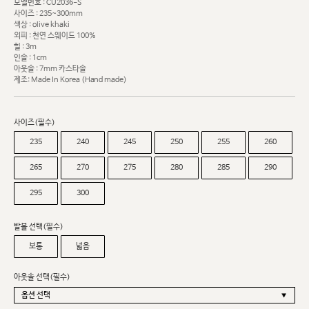
모델번호 : CU2036-S
사이즈 : 235~300mm
색상 : olive khaki
외피 : 천연 스웨이드 100%
힐 : 3m
인솔 : 1cm
아웃솔 : 7mm 카스타솔
제조: Made In Korea (Hand made)
사이즈(필수)
235
240
245
250
255
260
265
270
275
280
285
290
295
300
발볼 선택(필수)
보통
넓음
아웃솔 선택(필수)