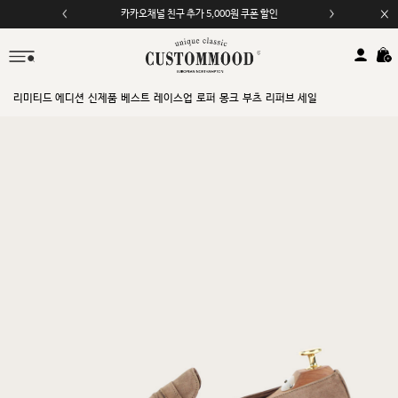
카카오채널 친구 추가 5,000원 쿠폰 할인
모바일 앱 자동 2,000원 할인
리미티드 에디션
신제품
베스트
레이스업
로퍼
몽크
부츠
리퍼브 세일