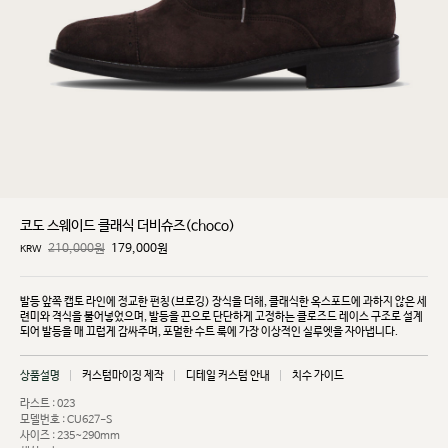
코도 스웨이드 클래식 더비슈즈(choco)
210,000원
179,000
원
KRW
발등 앞쪽 캡토 라인에 정교한 펀칭(브로깅) 장식을 더해, 클래식한 옥스포드에 과하지 않은 세
련미와
격식을 불어넣었으며, 발등을 끈으로 단단하게 고정하는 클로즈드 레이스 구조로 설계
되어 발등을 매
끄럽게 감싸주며, 포멀한 수트 룩에 가장 이상적인 실루엣을 자아냅니다.
상품설명
커스텀마이징 제작
디테일 커스텀 안내
치수 가이드
라스트 : 023
모델번호 : CU627-S
사이즈 : 235~290mm