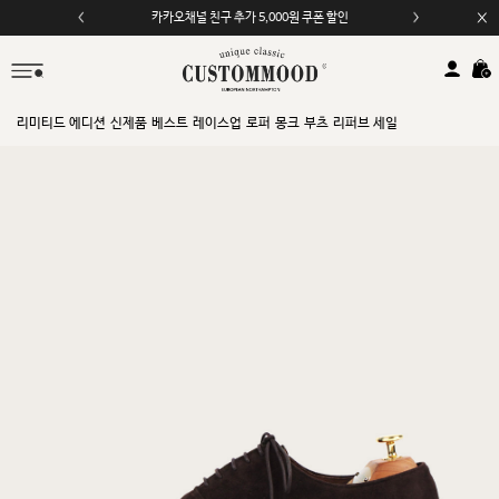
카카오채널 친구 추가 5,000원 쿠폰 할인
모바일 앱 자동 2,000원 할인
리미티드 에디션
신제품
베스트
레이스업
로퍼
몽크
부츠
리퍼브 세일