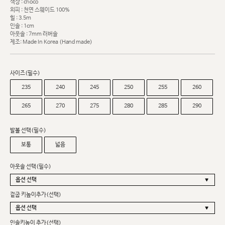
색상 : choco
외피 : 천연 스웨이드 100%
힐 : 3.5m
인솔 : 1cm
아웃솔 : 7mm 러버솔
제조: Made In Korea (Hand made)
사이즈(필수)
235
240
245
250
255
260
265
270
275
280
285
290
발볼 선택(필수)
보통
넓음
아웃솔 선택(필수)
겉굽 키높이추가(선택)
인솔키높이 추가(선택)