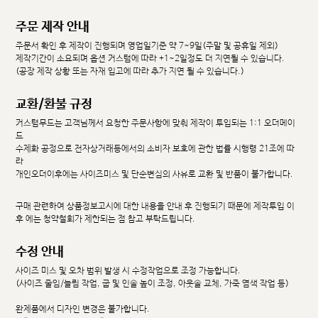
주문 제작 안내
주문서 확인 후 제작이 진행되며 영업일기준 약 7~9일(주말 및 공휴일 제외)
제작기간이 소요되며 옵션 커스텀에 따라 +1~2일정도 더 지연될 수 있습니다.
(공장 제작 상황 또는 자재 입고에 따라 추가 지연 될 수 있습니다.)
교환/환불 규정
커스텀무드는 고객님께서 요청한 주문사항에 맞춰 제작이 투입되는 1:1 오더메이
드
수제화 공정으로 전자상거래등에서의 소비자 보호에 관한 법률 시행령 21조에 따
라
개인오더이후에는 사이즈미스 및 단순변심의 사유로 교환 및 반품이 불가합니다.
구매 관련하여 상품정보고시에 대한 내용을 안내 후 진행되기 때문에 제작투입 이
후 에는 청약철회가 제한되는 점 참고 부탁드립니다.
수정 안내
사이즈 미스 및 오차 범위 발생 시 수정작업으로 조정 가능합니다.
(사이즈 줄임/늘림 작업, 굽 및 인솔 높이 조정, 아웃솔 교체, 가죽 염색 작업 등)
완제품에서 디자인 변경은 불가합니다.