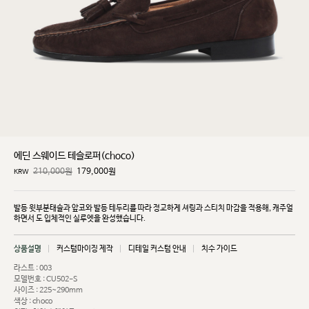
에딘 스웨이드 테슬로퍼(choco)
210,000원
179,000
원
KRW
발등 윗부분태슬과 앞코와 발등 테두리를 따라 정교하게 셔링과 스티치 마감을 적용해, 캐주얼
하면서
도 입체적인 실루엣을 완성했습니다.
상품설명
커스텀마이징 제작
디테일 커스텀 안내
치수 가이드
라스트 : 003
모델번호 : CU502-S
사이즈 : 225~290mm
색상 : choco