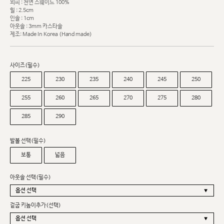
외피 : 천연 스웨이드 100%
힐 : 2.5cm
인솔 : 1cm
아웃솔 : 3mm 카스타솔
제조: Made In Korea (Hand made)
사이즈(필수)
225
230
235
240
245
250
255
260
265
270
275
280
285
290
발볼 선택(필수)
보통
넓음
아웃솔 선택(필수)
겉굽 키높이추가(선택)