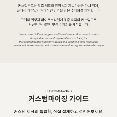
커스텀무드는 맞춤 제작의 진정성과 지속가능한 가치 위에,
클래식 캐주얼의 현대적인 감각을 담은 수제화를 제안합니다.
고객의 취향과 라이프스타일에 맞춘 최적의 커스텀으로
당신의 하나뿐인 맞춤 수제화를 제작합니다.
Custom mood follows the great tradition of custom shoe manufacturers
Designed for classic designs and modern lifestyles.
Our commitment to innovative design and traditional shoe techniques
creates and delivers quality and custom shoes with strong decorative advantages.
CUSTOMMAZING
커스텀마이징 가이드
커스텀 제작의 특별함, 직접 설계하고 경험해보세요.