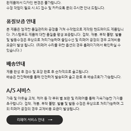
완제품에서 디자인 변경은 불가합니다.
수정 작업이 필요 시 AS 접수 및 카카오톡 문의 주시면 안내 드립니다.
품질보증 안내
본 제품은 엄격한 품질관리와 공정을 거쳐 수작업으로 제작된 핸드메이드 제품입니
다. 커스텀무드 제품에 대한 품질을 평생 보증합니다. 접착, 재봉, 부착 불량, 발볼
및 발등수정은 무상으로 처리가능하며 줄임수선 및 리페어 공정의 경우 교체비용
요금이 발생 됩니다. (리페어 수리를 위한 옵션의 경우 홈페이지에서 확인하실 수
있습니다.)
배송안내
제품 완성 후 검수 및 포장 완료 후 순차적으로 출고됩니다.
배송은 한진택배를 통해 안전하게 발송되며 출고 완료 후 배송조회가 가능합니다.
A/S 서비스
가죽 및 아웃솔 교체, 케어 등 각 부위 별 보완 및 리페어를 통해 지속가능한 가치를
추구합니다. 접착, 재봉, 부착 불량, 발볼 및 발등 수정은 무상으로 처리가능하며 그
외 리페어 공정의 경우 교체비용 요금이 발생됩니다.
→
리페어 서비스 안내