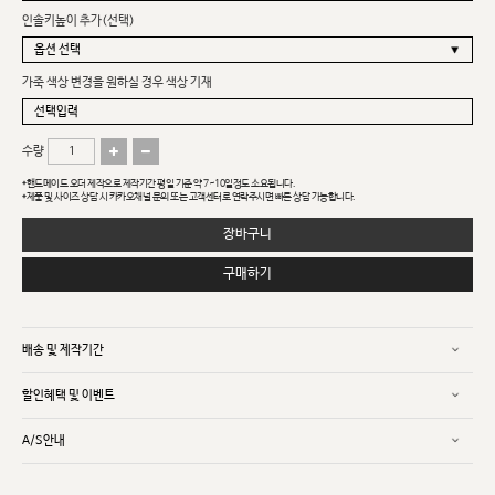
인솔키높이 추가(선택)
가죽 색상 변경을 원하실 경우 색상 기재
수량
*핸드메이드 오더 제작으로 제작기간 평일 기준 약 7~10일정도 소요됩니다.
*제품 및 사이즈 상담 시 카카오채널 문의 또는 고객센터로 연락주시면 빠른 상담 가능합니다.
장바구니
구매하기
배송 및 제작기간
할인혜택 및 이벤트
A/S안내