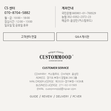
CS 센터
계좌안내
070-8704-5882
국민은행 665901-01-700529
농협 352-0352-2372-23
월 - 금 : 10:00 ~ 18:00
예금주: 윤성민(커스텀무드)
점심시간 : 12:00 ~ 13:00
일요일 및 공휴일 휴무
고객센터 연결
Q&A 게시판
CUSTOMER SERVICE
COMPANY
커스텀무드
OWNER
윤성민
ADRESS
경기도 부천시 장말로 260 3층
MAIL ORDER LICENSE
제2020-경기부천-1936호
BUSINESS LICENSE
271-02-01565
EMAIL
custommood@naver.com
/
/
/
GUIDE
REVIEW
DELIVERY
PC VER