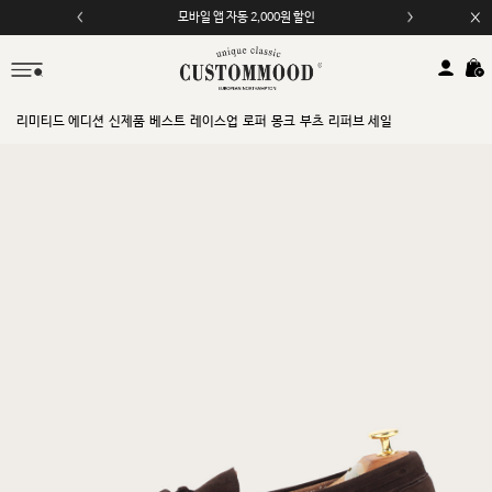
모바일 앱 자동 2,000원 할인
리미티드 에디션
신제품
베스트
레이스업
로퍼
몽크
부츠
리퍼브 세일