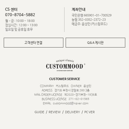
CS 센터
계좌안내
070-8704-5882
국민은행 665901-01-700529
농협 352-0352-2372-23
월 - 금 : 10:00 ~ 18:00
예금주: 윤성민(커스텀무드)
점심시간 : 12:00 ~ 13:00
일요일 및 공휴일 휴무
고객센터 연결
Q&A 게시판
CUSTOMER SERVICE
COMPANY
커스텀무드
OWNER
윤성민
ADRESS
경기도 부천시 장말로 260 3층
MAIL ORDER LICENSE
제2020-경기부천-1936호
BUSINESS LICENSE
271-02-01565
EMAIL
custommood@naver.com
/
/
/
GUIDE
REVIEW
DELIVERY
PC VER