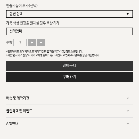
인솔키높이 추가(선택)
가죽 색상 변경을 원하실 경우 색상 기재
수량
*핸드메이드 오더 제작으로 제작기간 평일 기준 약 7~10일정도 소요됩니다.
*제품 및 사이즈 상담 시 카카오채널 문의 또는 고객센터로 연락주시면 빠른 상담 가능합니다.
장바구니
구매하기
배송 및 제작기간
할인혜택 및 이벤트
A/S안내