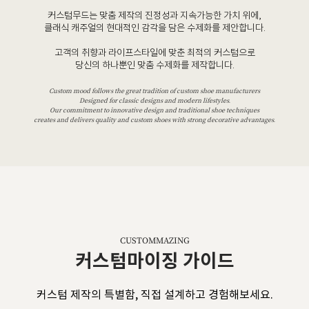
커스텀무드는 맞춤 제작의 진정성과 지속가능한 가치 위에,
클래식 캐주얼의 현대적인 감각을 담은 수제화를 제안합니다.
고객의 취향과 라이프스타일에 맞춘 최적의 커스텀으로
당신의 하나뿐인 맞춤 수제화를 제작합니다.
Custom mood follows the great tradition of custom shoe manufacturers
Designed for classic designs and modern lifestyles.
Our commitment to innovative design and traditional shoe techniques
creates and delivers quality and custom shoes with strong decorative advantages.
CUSTOMMAZING
커스텀마이징 가이드
커스텀 제작의 특별함, 직접 설계하고 경험해보세요.