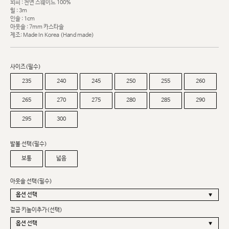
외피 : 천연 스웨이드 100%
힐 : 3m
인솔 : 1cm
아웃솔 : 7mm 카스타솔
제조: Made In Korea (Hand made)
사이즈(필수)
235
240
245
250
255
260
265
270
275
280
285
290
295
300
발볼 선택(필수)
보통
넓음
아웃솔 선택(필수)
겉굽 키높이추가(선택)