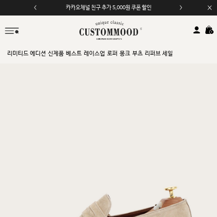
카카오채널 친구 추가 5,000원 쿠폰 할인
모바일 앱 자동 2,000원 할인
리미티드 에디션
신제품
베스트
레이스업
로퍼
몽크
부츠
리퍼브 세일