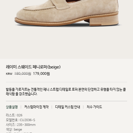
레이미 스웨이드 페니로퍼(beige)
180,000원
179,000
원
KRW
발등을 가로지르는 전통적인 페니 스트랩 디테일로 로퍼 본연의 단정하고 유행을 타지 않는 클
래식함
을 강조했습니다.
상품설명
커스텀마이징 제작
디테일 커스텀 안내
치수 가이드
라스트 : 026
모델번호 : CU2036-S
사이즈 : 235~300mm
색상 : beige