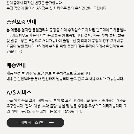
완제품에서 디자인 변경은 불가합니다.
수정 작업이 필요 시 AS 접수 및 카카오톡 문의 주시면 안내 드립니다.
품질보증 안내
본 제품은 엄격한 품질관리와 공정을 거쳐 수작업으로 제작된 핸드메이드 제품입니
다. 커스텀무드 제품에 대한 품질을 평생 보증합니다. 접착, 재봉, 부착 불량, 발볼
및 발등수정은 무상으로 처리가능하며 줄임수선 및 리페어 공정의 경우 교체비용
요금이 발생 됩니다. (리페어 수리를 위한 옵션의 경우 홈페이지에서 확인하실 수
있습니다.)
배송안내
제품 완성 후 검수 및 포장 완료 후 순차적으로 출고됩니다.
배송은 한진택배를 통해 안전하게 발송되며 출고 완료 후 배송조회가 가능합니다.
A/S 서비스
가죽 및 아웃솔 교체, 케어 등 각 부위 별 보완 및 리페어를 통해 지속가능한 가치를
추구합니다. 접착, 재봉, 부착 불량, 발볼 및 발등 수정은 무상으로 처리가능하며 그
외 리페어 공정의 경우 교체비용 요금이 발생됩니다.
→
리페어 서비스 안내