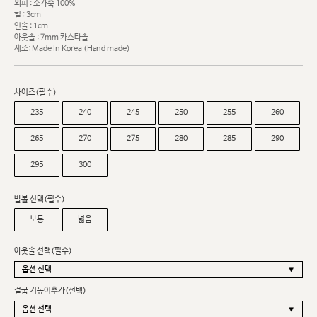
외피 : 소가죽 100%
힐 : 3cm
인솔 : 1cm
아웃솔 : 7mm 카스타솔
제조: Made In Korea (Hand made)
사이즈(필수)
235
240
245
250
255
260
265
270
275
280
285
290
295
300
발볼 선택(필수)
보통
넓음
아웃솔 선택(필수)
겉굽 키높이추가(선택)