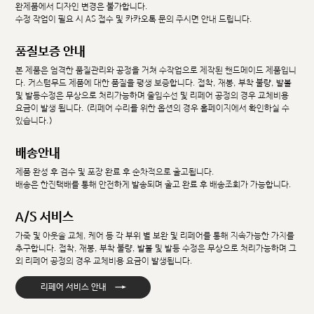
완제품에서 디자인 변경은 불가합니다.
수정 작업이 필요 시 AS 접수 및 카카오톡 문의 주시면 안내 드립니다.
품질보증 안내
본 제품은 엄격한 품질관리와 공정을 거쳐 수작업으로 제작된 핸드메이드 제품입니
다. 커스텀무드 제품에 대한 품질을 평생 보증합니다. 접착, 재봉, 부착 불량, 발볼
및 발등수정은 무상으로 처리가능하며 줄임수선 및 리페어 공정의 경우 교체비용
요금이 발생 됩니다. (리페어 수리를 위한 옵션의 경우 홈페이지에서 확인하실 수
있습니다.)
배송안내
제품 완성 후 검수 및 포장 완료 후 순차적으로 출고됩니다.
배송은 한진택배를 통해 안전하게 발송되며 출고 완료 후 배송조회가 가능합니다.
A/S 서비스
가죽 및 아웃솔 교체, 케어 등 각 부위 별 보완 및 리페어를 통해 지속가능한 가치를
추구합니다. 접착, 재봉, 부착 불량, 발볼 및 발등 수정은 무상으로 처리가능하며 그
외 리페어 공정의 경우 교체비용 요금이 발생됩니다.
→
리페어 서비스 안내