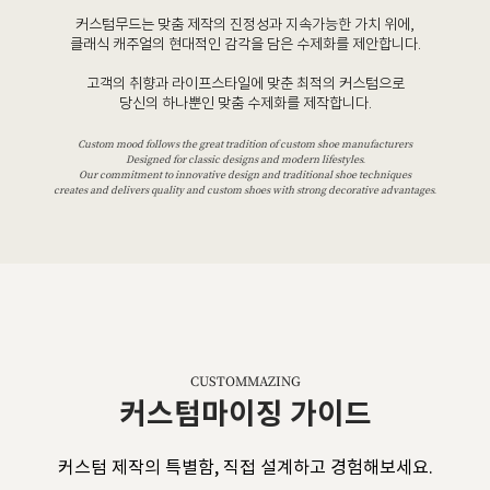
커스텀무드는 맞춤 제작의 진정성과 지속가능한 가치 위에,
클래식 캐주얼의 현대적인 감각을 담은 수제화를 제안합니다.
고객의 취향과 라이프스타일에 맞춘 최적의 커스텀으로
당신의 하나뿐인 맞춤 수제화를 제작합니다.
Custom mood follows the great tradition of custom shoe manufacturers
Designed for classic designs and modern lifestyles.
Our commitment to innovative design and traditional shoe techniques
creates and delivers quality and custom shoes with strong decorative advantages.
CUSTOMMAZING
커스텀마이징 가이드
커스텀 제작의 특별함, 직접 설계하고 경험해보세요.