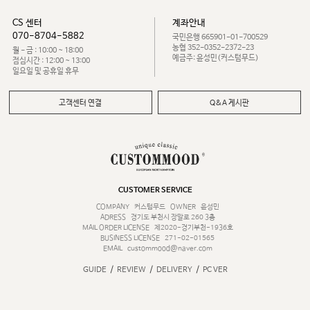
CS 센터
계좌안내
070-8704-5882
국민은행 665901-01-700529
농협 352-0352-2372-23
월 - 금 : 10:00 ~ 18:00
예금주: 윤성민(커스텀무드)
점심시간 : 12:00 ~ 13:00
일요일 및 공휴일 휴무
고객센터 연결
Q&A 게시판
CUSTOMER SERVICE
COMPANY
커스텀무드
OWNER
윤성민
ADRESS
경기도 부천시 장말로 260 3층
MAIL ORDER LICENSE
제2020-경기부천-1936호
BUSINESS LICENSE
271-02-01565
EMAIL
custommood@naver.com
/
/
/
GUIDE
REVIEW
DELIVERY
PC VER