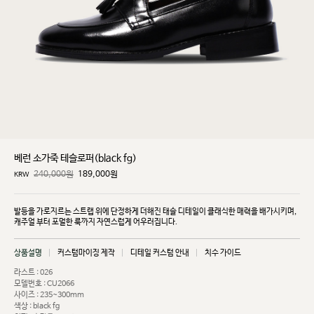
베런 소가죽 테슬로퍼(black fg)
240,000원
189,000
원
KRW
발등을 가로지르는 스트랩 위에 단정하게 더해진 태슬 디테일이 클래식한 매력을 배가시키며,
캐주얼
부터 포멀한 룩까지 자연스럽게 어우러집니다.
상품설명
커스텀마이징 제작
디테일 커스텀 안내
치수 가이드
라스트 : 026
모델번호 : CU2066
사이즈 : 235~300mm
색상 : black fg