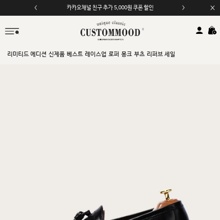
카카오채널 친구 추가 5,000원 쿠폰 할인
모바일 앱 자동 2,000원 할인
리미티드 에디션
신제품
베스트
레이스업
로퍼
몽크
부츠
리퍼브 세일