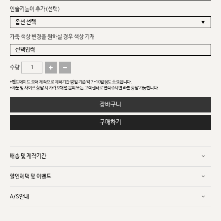
인솔키높이 추가(선택)
가죽 색상 변경을 원하실 경우 색상 기재
수량
*핸드메이드 오더 제작으로 제작기간 평일 기준 약 7~10일정도 소요됩니다.
*제품 및 사이즈 상담 시 카카오채널 문의 또는 고객센터로 연락주시면 빠른 상담 가능합니다.
장바구니
구매하기
배송 및 제작기간
할인혜택 및 이벤트
A/S안내