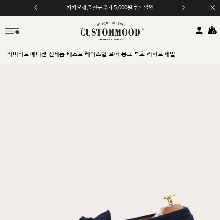
카카오채널 친구 추가 5,000원 쿠폰 할인
모바일 앱 자동 2,000원 할인
리미티드 에디션
신제품
베스트
레이스업
로퍼
몽크
부츠
리퍼브 세일