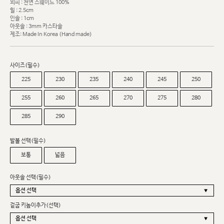
외피 : 천연 스웨이드 100%
힐 : 2.5cm
인솔 : 1cm
아웃솔 : 3mm 카스타솔
제조: Made In Korea (Hand made)
사이즈(필수)
225
230
235
240
245
250
255
260
265
270
275
280
285
290
발볼 선택(필수)
보통
넓음
아웃솔 선택(필수)
겉굽 키높이추가(선택)