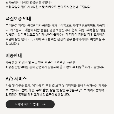
완제품에서 디자인 변경은 불가합니다.
수정 작업이 필요 시 AS 접수 및 카카오톡 문의 주시면 안내 드립니다.
품질보증 안내
본 제품은 엄격한 품질관리와 공정을 거쳐 수작업으로 제작된 핸드메이드 제품입니
다. 커스텀무드 제품에 대한 품질을 평생 보증합니다. 접착, 재봉, 부착 불량, 발볼
및 발등수정은 무상으로 처리가능하며 줄임수선 및 리페어 공정의 경우 교체비용
요금이 발생 됩니다. (리페어 수리를 위한 옵션의 경우 홈페이지에서 확인하실 수
있습니다.)
배송안내
제품 완성 후 검수 및 포장 완료 후 순차적으로 출고됩니다.
배송은 한진택배를 통해 안전하게 발송되며 출고 완료 후 배송조회가 가능합니다.
A/S 서비스
가죽 및 아웃솔 교체, 케어 등 각 부위 별 보완 및 리페어를 통해 지속가능한 가치를
추구합니다. 접착, 재봉, 부착 불량, 발볼 및 발등 수정은 무상으로 처리가능하며 그
외 리페어 공정의 경우 교체비용 요금이 발생됩니다.
→
리페어 서비스 안내