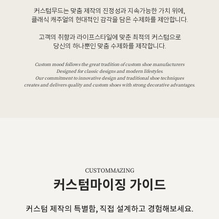
커스텀무드는 맞춤 제작의 진정성과 지속가능한 가치 위에,
클래식 캐주얼의 현대적인 감각을 담은 수제화를 제안합니다.
고객의 취향과 라이프스타일에 맞춘 최적의 커스텀으로
당신의 하나뿐인 맞춤 수제화를 제작합니다.
Custom mood follows the great tradition of custom shoe manufacturers
Designed for classic designs and modern lifestyles.
Our commitment to innovative design and traditional shoe techniques
creates and delivers quality and custom shoes with strong decorative advantages.
CUSTOMMAZING
커스텀마이징 가이드
커스텀 제작의 특별함, 직접 설계하고 경험해보세요.