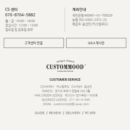
CS 센터
계좌안내
070-8704-5882
국민은행 665901-01-700529
농협 352-0352-2372-23
월 - 금 : 10:00 ~ 18:00
예금주: 윤성민(커스텀무드)
점심시간 : 12:00 ~ 13:00
일요일 및 공휴일 휴무
고객센터 연결
Q&A 게시판
CUSTOMER SERVICE
COMPANY
커스텀무드
OWNER
윤성민
ADRESS
경기도 부천시 장말로 260 3층
MAIL ORDER LICENSE
제2020-경기부천-1936호
BUSINESS LICENSE
271-02-01565
EMAIL
custommood@naver.com
/
/
/
GUIDE
REVIEW
DELIVERY
PC VER