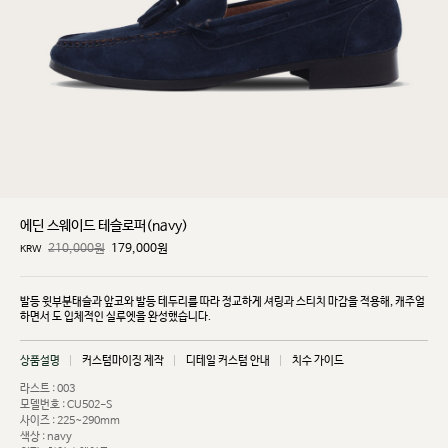
에딘 스웨이드 테슬로퍼(navy)
210,000원
179,000
원
KRW
발등 윗부분태슬과 앞코와 발등 테두리를 따라 정교하게 셔링과 스티치 마감을 적용해, 캐주얼
하면서
도 입체적인 실루엣을 완성했습니다.
상품설명
커스텀마이징 제작
디테일 커스텀 안내
치수 가이드
라스트 : 003
모델번호 : CU502-S
사이즈 : 225~290mm
색상 : navy