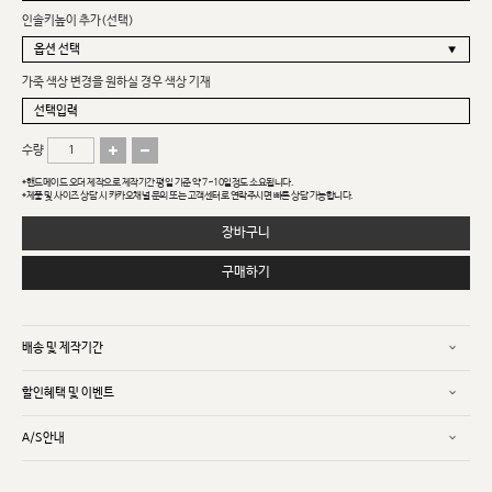
인솔키높이 추가(선택)
가죽 색상 변경을 원하실 경우 색상 기재
수량
*핸드메이드 오더 제작으로 제작기간 평일 기준 약 7~10일정도 소요됩니다.
*제품 및 사이즈 상담 시 카카오채널 문의 또는 고객센터로 연락주시면 빠른 상담 가능합니다.
장바구니
구매하기
배송 및 제작기간
할인혜택 및 이벤트
A/S안내