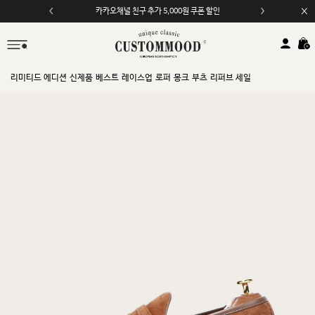
카카오채널 친구 추가 5,000원 쿠폰 할인
리미티드 에디션
신제품
베스트
레이스업
로퍼
몽크
부츠
리퍼브 세일