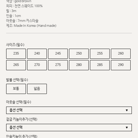
색상 : gold brown
외피 : 천연 스웨이드 100%
힐 : 3m
인솔 : 1cm
아웃솔 : 7mm 카스타솔
제조: Made In Korea (Hand made)
사이즈(필수)
235
240
245
250
255
260
265
270
275
280
285
290
발볼 선택(필수)
보통
넓음
아웃솔 선택(필수)
겉굽 키높이추가(선택)
인솔키높이 추가(선택)