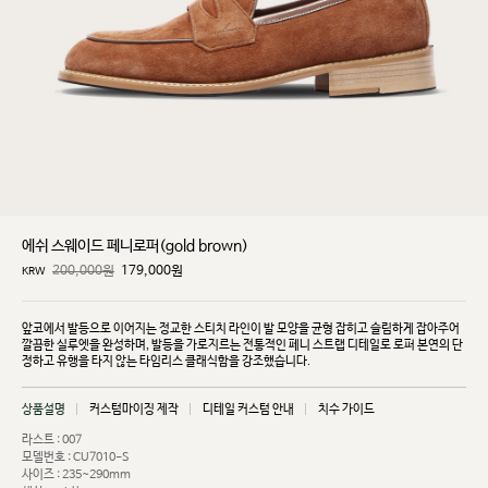
에쉬 스웨이드 페니로퍼(gold brown)
200,000원
179,000
원
KRW
앞코에서 발등으로 이어지는 정교한 스티치 라인이 발 모양을 균형 잡히고 슬림하게 잡아주어
깔끔한
실루엣을 완성하며, 발등을 가로지르는 전통적인 페니 스트랩 디테일로 로퍼 본연의 단
정하고 유행을
타지 않는 타임리스 클래식함을 강조했습니다.
상품설명
커스텀마이징 제작
디테일 커스텀 안내
치수 가이드
라스트 : 007
모델번호 : CU7010-S
사이즈 : 235~290mm