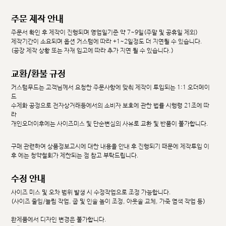
주문 제작 안내
주문서 확인 후 제작이 진행되며 영업일기준 약 7~9일(주말 및 공휴일 제외)
제작기간이 소요되며 옵션 커스텀에 따라 +1~2일정도 더 지연될 수 있습니다.
(공장 제작 상황 또는 자재 입고에 따라 추가 지연 될 수 있습니다.)
교환/환불 규정
커스텀무드는 고객님께서 요청한 주문사항에 맞춰 제작이 투입되는 1:1 오더메이
드
수제화 공정으로 전자상거래등에서의 소비자 보호에 관한 법률 시행령 21조에 따
라
개인오더이후에는 사이즈미스 및 단순변심의 사유로 교환 및 반품이 불가합니다.
구매 관련하여 상품정보고시에 대한 내용을 안내 후 진행되기 때문에 제작투입 이
후 에는 청약철회가 제한되는 점 참고 부탁드립니다.
수정 안내
사이즈 미스 및 오차 범위 발생 시 수정작업으로 조정 가능합니다.
(사이즈 줄임/늘림 작업, 굽 및 인솔 높이 조정, 아웃솔 교체, 가죽 염색 작업 등)
완제품에서 디자인 변경은 불가합니다.