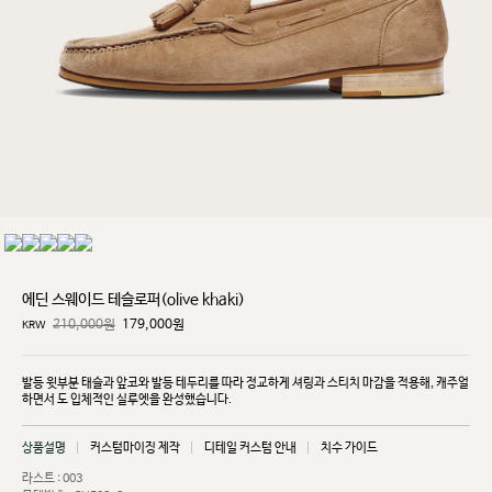
에딘 스웨이드 테슬로퍼(olive khaki)
210,000원
179,000
원
KRW
발등 윗부분 태슬과 앞코와 발등 테두리를 따라 정교하게 셔링과 스티치 마감을 적용해, 캐주얼
하면서
도 입체적인 실루엣을 완성했습니다.
상품설명
커스텀마이징 제작
디테일 커스텀 안내
치수 가이드
라스트 : 003