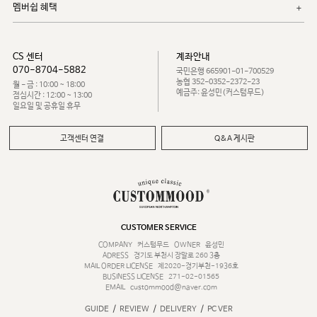
멤버쉽 혜택
CS 센터
계좌안내
070-8704-5882
국민은행 665901-01-700529
농협 352-0352-2372-23
월 - 금 : 10:00 ~ 18:00
예금주: 윤성민(커스텀무드)
점심시간 : 12:00 ~ 13:00
일요일 및 공휴일 휴무
고객센터 연결
Q&A 게시판
CUSTOMER SERVICE
COMPANY
커스텀무드
OWNER
윤성민
ADRESS
경기도 부천시 장말로 260 3층
MAIL ORDER LICENSE
제2020-경기부천-1936호
BUSINESS LICENSE
271-02-01565
EMAIL
custommood@naver.com
/
/
/
GUIDE
REVIEW
DELIVERY
PC VER