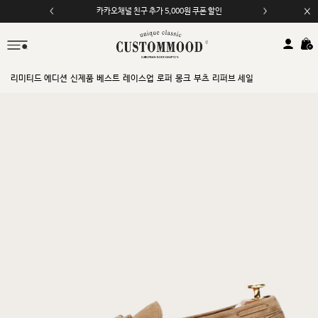
카카오채널 친구 추가 5,000원 쿠폰 할인
모바일 앱 자동 2,000원 할인
리미티드 에디션
신제품
베스트
레이스업
로퍼
몽크
부츠
리퍼브 세일