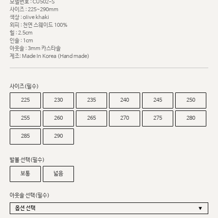
모델번호 : CU502-S
사이즈 : 225~290mm
색상 : olive khaki
외피 : 천연 스웨이드 100%
힐 : 2.5cm
인솔 : 1cm
아웃솔 : 3mm 카스타솔
제조: Made In Korea (Hand made)
사이즈(필수)
225
230
235
240
245
250
255
260
265
270
275
280
285
290
발볼 선택(필수)
보통
넓음
아웃솔 선택(필수)