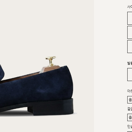
사
발
아
겉
인