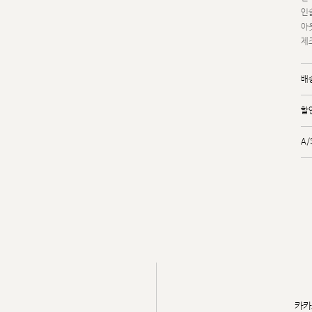
인솔
아
제조
배
할
A
카카