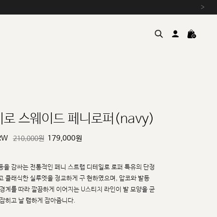
›
히로 스웨이드 페니로퍼(navy)
RW
179,000
원
210,000원
여름을 위한 특별한 혜택, 10% 
원부자재 상승에 따른 가격 조
설 연휴 배송 안내 및 쿠폰 혜택
등을 감싸는 전통적인 페니 스트랩 디테일로 로퍼 특유의 단정
추석 연휴 최대 10% 할인 쿠
고 클래식한 실루엣을 정교하게 구
현하였으며, 앞코와 발등
 경계를 따라 깔끔하게 이어지는 U스티치 라인이 발 모양을 균
 잡히고 날
렵하게 잡아줍니다.