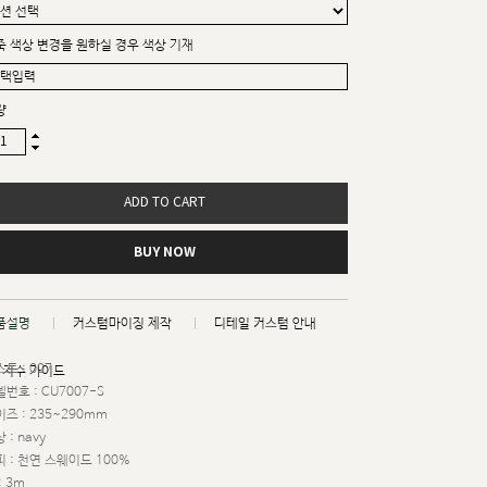
죽 색상 변경을 원하실 경우 색상 기재
량
ADD TO CART
BUY NOW
품설명
커스텀마이징 제작
디테일 커스텀 안내
트 : 007
치수 가이드
번호 : CU7007-S
즈 : 235~290mm
 : navy
 : 천연 스웨이드 100%
: 3m