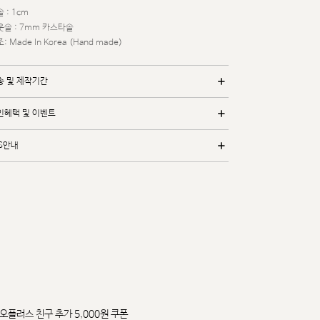
 : 1cm
웃솔 : 7mm 카스타솔
: Made In Korea (Hand made)
송 및 제작기간
인혜택 및 이벤트
/S안내
오플러스 친구 추가 5,000원 쿠폰