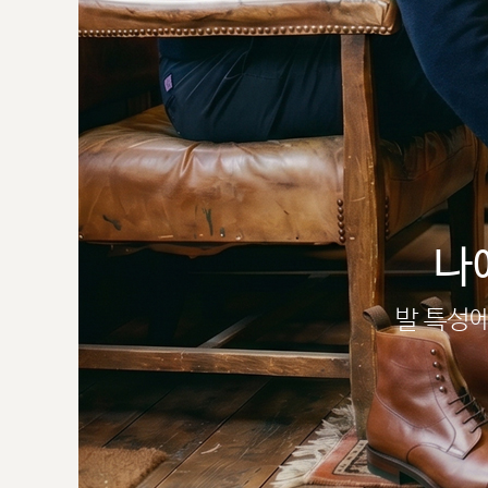
나
발 특성에