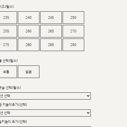
커스텀무드
이즈(필수)
카카오톡 24시간 문의
235
240
245
250
255
260
265
270
275
280
285
290
볼 선택(필수)
보통
넓음
웃솔 선택(필수)
굽 키높이추가(선택)
솔키높이 추가(선택)
sat,sun,holiday off