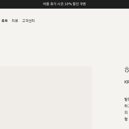
여름 휴가 시즌 10% 할인 쿠폰
룩북
리뷰
고객센터
K
발
하
의
형