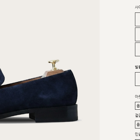
사
발
아
겉
인