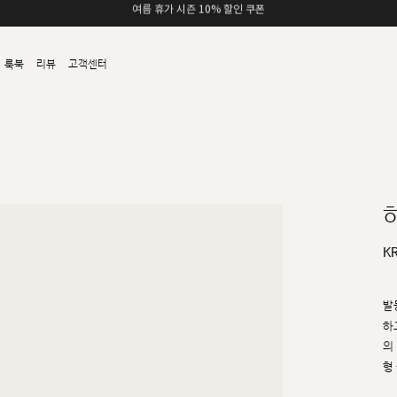
카카오채널 친구 추가 5,000원 쿠폰 할인
룩북
리뷰
고객센터
K
발
하
의
형