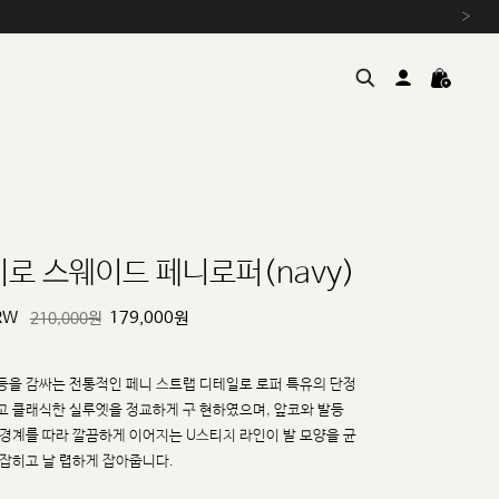
›
히로 스웨이드 페니로퍼(navy)
RW
179,000
원
210,000원
여름을 위한 특별한 혜택, 10% 
원부자재 상승에 따른 가격 조
설 연휴 배송 안내 및 쿠폰 혜택
등을 감싸는 전통적인 페니 스트랩 디테일로 로퍼 특유의 단정
추석 연휴 최대 10% 할인 쿠
고 클래식한 실루엣을 정교하게 구
현하였으며, 앞코와 발등
 경계를 따라 깔끔하게 이어지는 U스티치 라인이 발 모양을 균
 잡히고 날
렵하게 잡아줍니다.