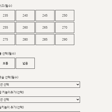
커스텀무드
이즈(필수)
카카오톡 24시간 문의
235
240
245
250
255
260
265
270
275
280
285
290
볼 선택(필수)
보통
넓음
웃솔 선택(필수)
굽 키높이추가(선택)
솔키높이 추가(선택)
sat,sun,holiday off