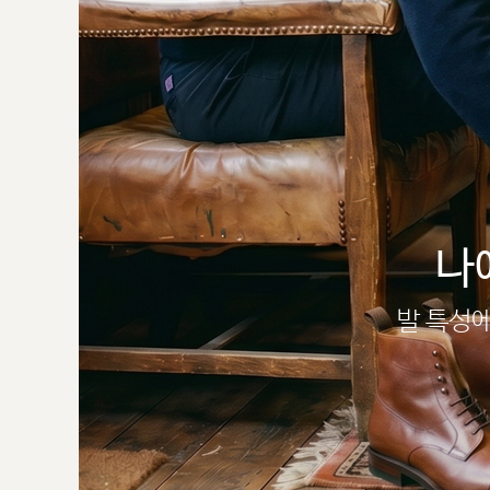
나
발 특성에