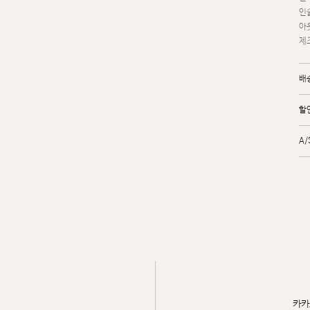
인솔
아
제조
배
할
A
카카