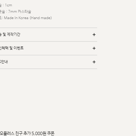
 : 1cm
웃솔 : 7mm 카스타솔
: Made In Korea (Hand made)
송 및 제작기간
인혜택 및 이벤트
/S안내
오플러스 친구 추가 5,000원 쿠폰