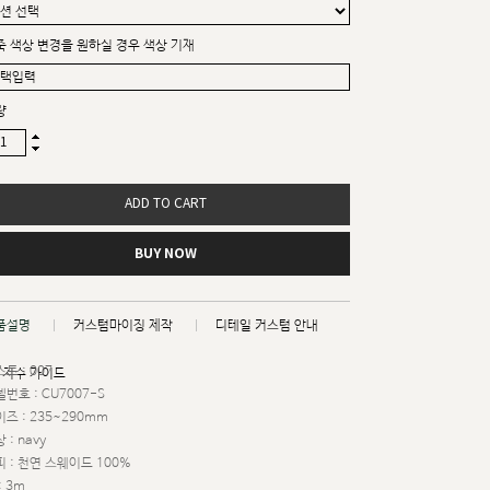
죽 색상 변경을 원하실 경우 색상 기재
량
ADD TO CART
BUY NOW
품설명
커스텀마이징 제작
디테일 커스텀 안내
트 : 007
치수 가이드
번호 : CU7007-S
즈 : 235~290mm
 : navy
 : 천연 스웨이드 100%
: 3m