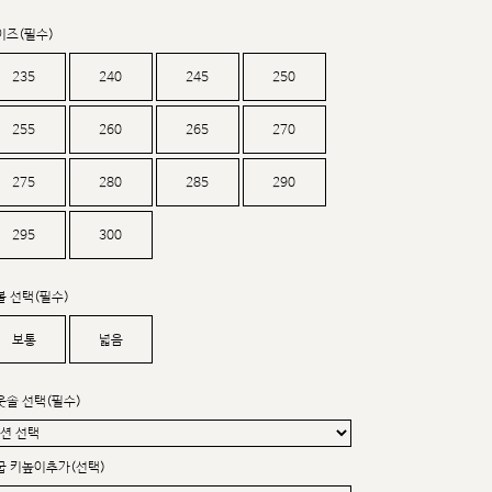
커스텀무드
카카오톡 24시간 문의
이즈(필수)
235
240
245
250
255
260
265
270
275
280
285
290
295
300
볼 선택(필수)
보통
넓음
웃솔 선택(필수)
굽 키높이추가(선택)
sat,sun,holiday off