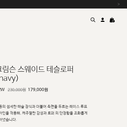
›
크림슨 스웨이드 테슬로퍼
navy)
여름을 위한 특별한 혜택, 10% 
원부자재 상승에 따른 가격 조
RW
179,000
원
230,000원
설 연휴 배송 안내 및 쿠폰 혜택
추석 연휴 최대 10% 할인 쿠
등의 섬세한 태슬 장식과 더불어 측면을 두르는 레이스 루프
자인을 적용해, 캐주얼한 감성과 로퍼
의 단정함을 조화롭게
아냈습니다.