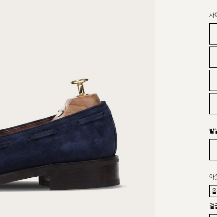
사
발
아
겉