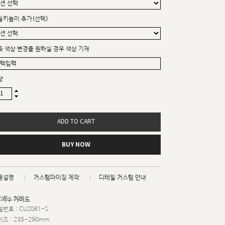
솔키높이 추가(선택)
죽 색상 변경을 원하실 경우 색상 기재
량
ADD TO CART
BUY NOW
품설명
커스텀마이징 제작
디테일 커스텀 안내
트 : 026
치수 가이드
번호 : CU2061-S
즈 : 235~290mm