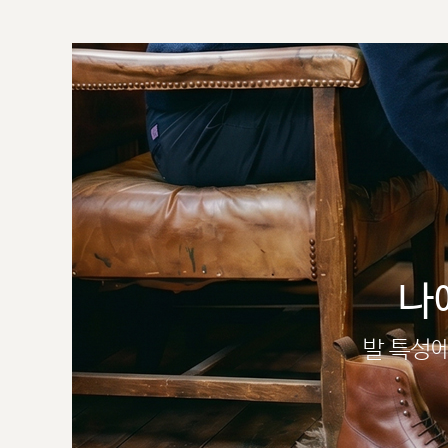
나
발 특성에