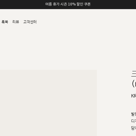
여름 휴가 시즌 10% 할인 쿠폰
룩북
리뷰
고객센터
(
K
발
디
담