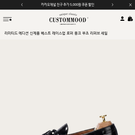
카카오채널 친구 추가 5,000원 쿠폰 할인
모바일 앱 자동 2,000원 할인
리미티드 에디션
신제품
베스트
레이스업
로퍼
몽크
부츠
리퍼브 세일