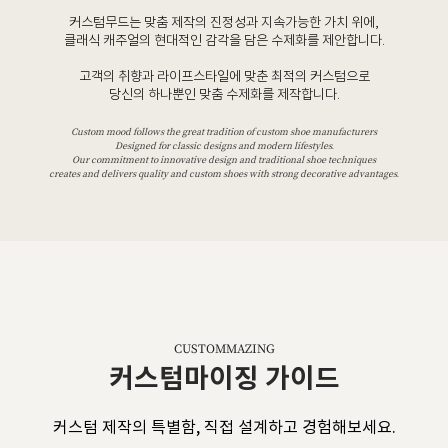
커스텀무드는 맞춤 제작의 진정성과 지속가능한 가치 위에,
클래식 캐주얼의 현대적인 감각을 담은 수제화를 제안합니다.
고객의 취향과 라이프스타일에 맞춘 최적의 커스텀으로
당신의 하나뿐인 맞춤 수제화를 제작합니다.
Custom mood follows the great tradition of custom shoe manufacturers
Designed for classic designs and modern lifestyles.
Our commitment to innovative design and traditional shoe techniques
creates and delivers quality and custom shoes with strong decorative advantages.
CUSTOMMAZING
커스텀마이징 가이드
커스텀 제작의 특별함, 직접 설계하고 경험해보세요.