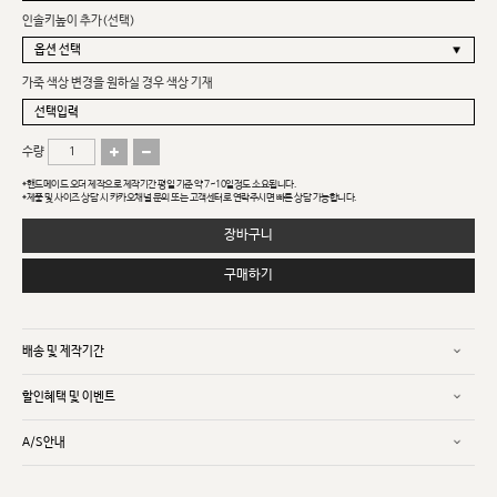
인솔키높이 추가(선택)
가죽 색상 변경을 원하실 경우 색상 기재
수량
*핸드메이드 오더 제작으로 제작기간 평일 기준 약 7~10일정도 소요됩니다.
*제품 및 사이즈 상담 시 카카오채널 문의 또는 고객센터로 연락주시면 빠른 상담 가능합니다.
장바구니
구매하기
배송 및 제작기간
할인혜택 및 이벤트
A/S안내