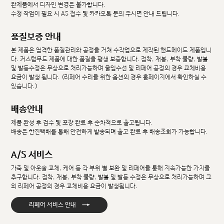
완제품에서 디자인 변경은 불가합니다.
수정 작업이 필요 시 AS 접수 및 카카오톡 문의 주시면 안내 드립니다.
품질보증 안내
본 제품은 엄격한 품질관리와 공정을 거쳐 수작업으로 제작된 핸드메이드 제품입니
다. 커스텀무드 제품에 대한 품질을 평생 보증합니다. 접착, 재봉, 부착 불량, 발볼
및 발등수정은 무상으로 처리가능하며 줄임수선 및 리페어 공정의 경우 교체비용
요금이 발생 됩니다. (리페어 수리를 위한 옵션의 경우 홈페이지에서 확인하실 수
있습니다.)
배송안내
제품 완성 후 검수 및 포장 완료 후 순차적으로 출고됩니다.
배송은 한진택배를 통해 안전하게 발송되며 출고 완료 후 배송조회가 가능합니다.
A/S 서비스
가죽 및 아웃솔 교체, 케어 등 각 부위 별 보완 및 리페어를 통해 지속가능한 가치를
추구합니다. 접착, 재봉, 부착 불량, 발볼 및 발등 수정은 무상으로 처리가능하며 그
외 리페어 공정의 경우 교체비용 요금이 발생됩니다.
→
리페어 서비스 안내