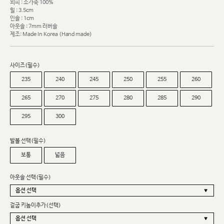
외피 : 소가죽 100%
힐 : 3.5cm
인솔 : 1cm
아웃솔 : 7mm 러버솔
제조: Made In Korea (Hand made)
사이즈(필수)
235
240
245
250
255
260
265
270
275
280
285
290
295
300
발볼 선택(필수)
보통
넓음
아웃솔 선택(필수)
겉굽 키높이추가(선택)