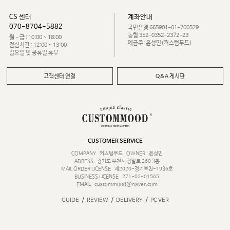
CS 센터
계좌안내
070-8704-5882
국민은행 665901-01-700529
농협 352-0352-2372-23
월 - 금 : 10:00 ~ 18:00
예금주: 윤성민(커스텀무드)
점심시간 : 12:00 ~ 13:00
일요일 및 공휴일 휴무
고객센터 연결
Q&A 게시판
CUSTOMER SERVICE
COMPANY
커스텀무드
OWNER
윤성민
ADRESS
경기도 부천시 장말로 260 3층
MAIL ORDER LICENSE
제2020-경기부천-1936호
BUSINESS LICENSE
271-02-01565
EMAIL
custommood@naver.com
/
/
/
GUIDE
REVIEW
DELIVERY
PC VER