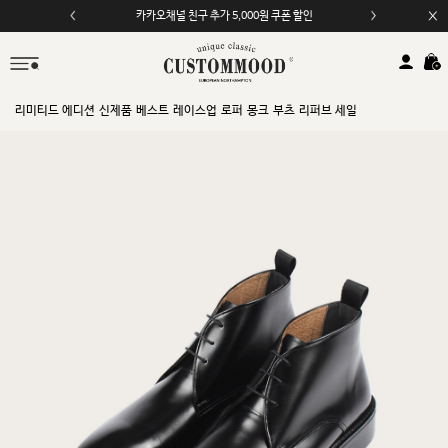
카카오채널 친구 추가 5,000원 쿠폰 할인
모바일 앱 자동 2,000원 할인
리미티드 에디션
신제품
베스트
레이스업
로퍼
몽크
부츠
리퍼브 세일