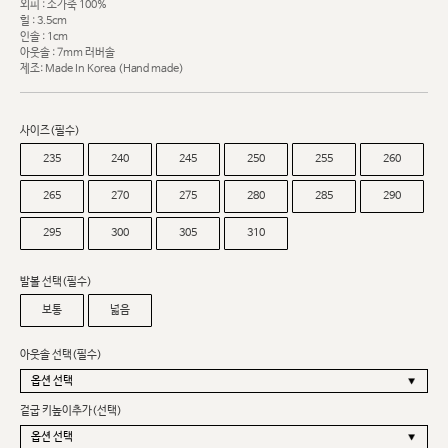
외피 : 소가죽 100%
힐 : 3.5cm
인솔 : 1cm
아웃솔 : 7mm 러버솔
제조: Made In Korea (Hand made)
사이즈(필수)
235
240
245
250
255
260
265
270
275
280
285
290
295
300
305
310
발볼 선택(필수)
보통
넓음
아웃솔 선택(필수)
겉굽 키높이추가(선택)