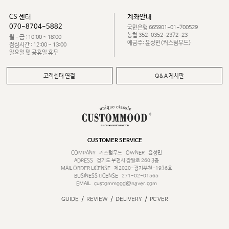
CS 센터
계좌안내
070-8704-5882
국민은행 665901-01-700529
농협 352-0352-2372-23
월 - 금 : 10:00 ~ 18:00
예금주: 윤성민(커스텀무드)
점심시간 : 12:00 ~ 13:00
일요일 및 공휴일 휴무
고객센터 연결
Q&A 게시판
CUSTOMER SERVICE
COMPANY
커스텀무드
OWNER
윤성민
ADRESS
경기도 부천시 장말로 260 3층
MAIL ORDER LICENSE
제2020-경기부천-1936호
BUSINESS LICENSE
271-02-01565
EMAIL
custommood@naver.com
/
/
/
GUIDE
REVIEW
DELIVERY
PC VER