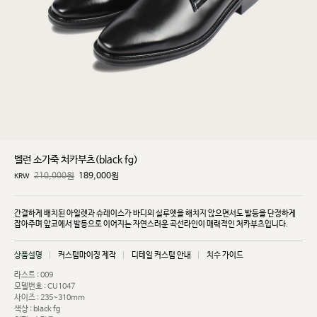
벨런 소가죽 처카부츠(black fg)
210,000원
189,000
원
KRW
간결하게 배치된 아일렛과 슈레이스가 바디의 실루엣을 해치지 않으면서도 발등을 단정하게
잡아주며
앞코에서 발등으로 이어지는 자연스러운 곡선라인이 매력적인 처카부츠입니다.
상품설명
커스텀마이징 제작
디테일 커스텀 안내
치수 가이드
라스트 : 009
모델번호 : CU1047
사이즈 : 235~310mm
색상 : black fg