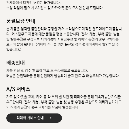
완제품에서 디자인 변경은 불가합니다.
수정 작업이 필요 시 AS 접수 및 카카오톡 문의 주시면 안내 드립니다.
품질보증 안내
본 제품은 엄격한 품질관리와 공정을 거쳐 수작업으로 제작된 핸드메이드 제품입니
다. 커스텀무드 제품에 대한 품질을 평생 보증합니다. 접착, 재봉, 부착 불량, 발볼
및 발등수정은 무상으로 처리가능하며 줄임수선 및 리페어 공정의 경우 교체비용
요금이 발생 됩니다. (리페어 수리를 위한 옵션의 경우 홈페이지에서 확인하실 수
있습니다.)
배송안내
제품 완성 후 검수 및 포장 완료 후 순차적으로 출고됩니다.
배송은 한진택배를 통해 안전하게 발송되며 출고 완료 후 배송조회가 가능합니다.
A/S 서비스
가죽 및 아웃솔 교체, 케어 등 각 부위 별 보완 및 리페어를 통해 지속가능한 가치를
추구합니다. 접착, 재봉, 부착 불량, 발볼 및 발등 수정은 무상으로 처리가능하며 그
외 리페어 공정의 경우 교체비용 요금이 발생됩니다.
→
리페어 서비스 안내