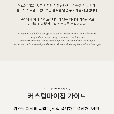
커스텀무드는 맞춤 제작의 진정성과 지속가능한 가치 위에,
클래식 캐주얼의 현대적인 감각을 담은 수제화를 제안합니다.
고객의 취향과 라이프스타일에 맞춘 최적의 커스텀으로
당신의 하나뿐인 맞춤 수제화를 제작합니다.
Custom mood follows the great tradition of custom shoe manufacturers
Designed for classic designs and modern lifestyles.
Our commitment to innovative design and traditional shoe techniques
creates and delivers quality and custom shoes with strong decorative advantages.
CUSTOMMAZING
커스텀마이징 가이드
커스텀 제작의 특별함, 직접 설계하고 경험해보세요.