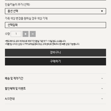
인솔키높이 추가(선택)
가죽 색상 변경을 원하실 경우 색상 기재
수량
*핸드메이드 오더 제작으로 제작기간 평일 기준 약 7~10일정도 소요됩니다.
*제품 및 사이즈 상담 시 카카오채널 문의 또는 고객센터로 연락주시면 빠른 상담 가능합니다.
장바구니
구매하기
배송 및 제작기간
할인혜택 및 이벤트
A/S안내