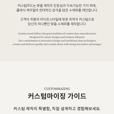
커스텀무드는 맞춤 제작의 진정성과 지속가능한 가치 위에,
클래식 캐주얼의 현대적인 감각을 담은 수제화를 제안합니다.
고객의 취향과 라이프스타일에 맞춘 최적의 커스텀으로
당신의 하나뿐인 맞춤 수제화를 제작합니다.
Custom mood follows the great tradition of custom shoe manufacturers
Designed for classic designs and modern lifestyles.
Our commitment to innovative design and traditional shoe techniques
creates and delivers quality and custom shoes with strong decorative advantages.
CUSTOMMAZING
커스텀마이징 가이드
커스텀 제작의 특별함, 직접 설계하고 경험해보세요.