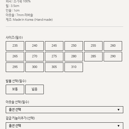
외피 : 소가죽 100%
힐 : 3.5cm
인솔 : 1cm
아웃솔 : 7mm 러버솔
제조: Made In Korea (Hand made)
사이즈(필수)
235
240
245
250
255
260
265
270
275
280
285
290
295
300
305
310
발볼 선택(필수)
보통
넓음
아웃솔 선택(필수)
겉굽 키높이추가(선택)