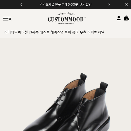
카카오채널 친구 추가 5,000원 쿠폰 할인
리미티드 에디션
신제품
베스트
레이스업
로퍼
몽크
부츠
리퍼브 세일