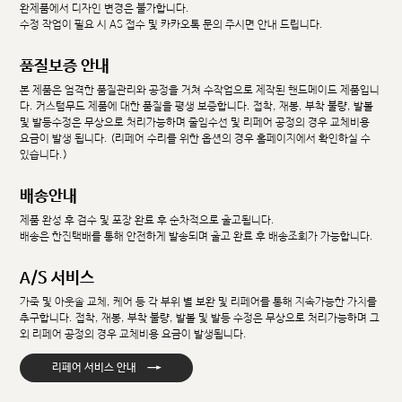
완제품에서 디자인 변경은 불가합니다.
수정 작업이 필요 시 AS 접수 및 카카오톡 문의 주시면 안내 드립니다.
품질보증 안내
본 제품은 엄격한 품질관리와 공정을 거쳐 수작업으로 제작된 핸드메이드 제품입니
다. 커스텀무드 제품에 대한 품질을 평생 보증합니다. 접착, 재봉, 부착 불량, 발볼
및 발등수정은 무상으로 처리가능하며 줄임수선 및 리페어 공정의 경우 교체비용
요금이 발생 됩니다. (리페어 수리를 위한 옵션의 경우 홈페이지에서 확인하실 수
있습니다.)
배송안내
제품 완성 후 검수 및 포장 완료 후 순차적으로 출고됩니다.
배송은 한진택배를 통해 안전하게 발송되며 출고 완료 후 배송조회가 가능합니다.
A/S 서비스
가죽 및 아웃솔 교체, 케어 등 각 부위 별 보완 및 리페어를 통해 지속가능한 가치를
추구합니다. 접착, 재봉, 부착 불량, 발볼 및 발등 수정은 무상으로 처리가능하며 그
외 리페어 공정의 경우 교체비용 요금이 발생됩니다.
→
리페어 서비스 안내