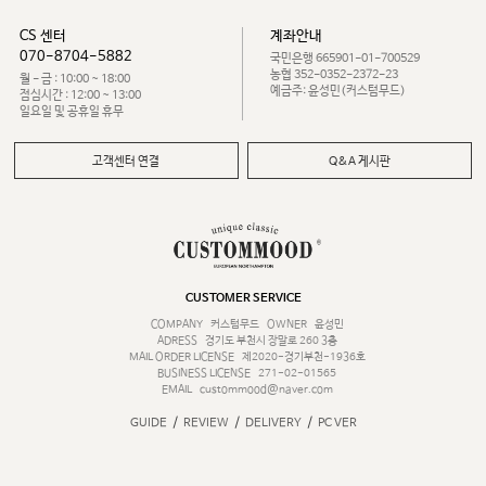
CS 센터
계좌안내
070-8704-5882
국민은행 665901-01-700529
농협 352-0352-2372-23
월 - 금 : 10:00 ~ 18:00
예금주: 윤성민(커스텀무드)
점심시간 : 12:00 ~ 13:00
일요일 및 공휴일 휴무
고객센터 연결
Q&A 게시판
CUSTOMER SERVICE
COMPANY
커스텀무드
OWNER
윤성민
ADRESS
경기도 부천시 장말로 260 3층
MAIL ORDER LICENSE
제2020-경기부천-1936호
BUSINESS LICENSE
271-02-01565
EMAIL
custommood@naver.com
/
/
/
GUIDE
REVIEW
DELIVERY
PC VER