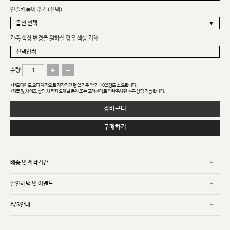
인솔키높이 추가(선택)
가죽 색상 변경을 원하실 경우 색상 기재
수량
*핸드메이드 오더 제작으로 제작기간 평일 기준 약 7~10일정도 소요됩니다.
*제품 및 사이즈 상담 시 카카오채널 문의 또는 고객센터로 연락주시면 빠른 상담 가능합니다.
장바구니
구매하기
배송 및 제작기간
할인혜택 및 이벤트
A/S안내