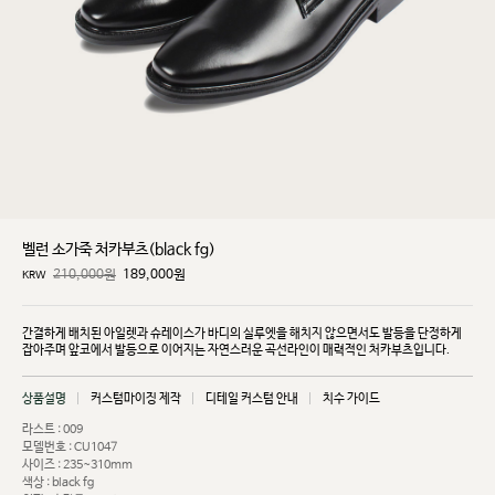
벨런 소가죽 처카부츠(black fg)
210,000원
189,000
원
KRW
간결하게 배치된 아일렛과 슈레이스가 바디의 실루엣을 해치지 않으면서도 발등을 단정하게
잡아주며
앞코에서 발등으로 이어지는 자연스러운 곡선라인이 매력적인 처카부츠입니다.
상품설명
커스텀마이징 제작
디테일 커스텀 안내
치수 가이드
라스트 : 009
모델번호 : CU1047
사이즈 : 235~310mm
색상 : black fg