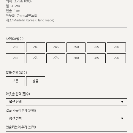
외피 : 소가죽 100%
힐 : 3.5cm
인솔 : 1cm
아웃솔 : 7mm 코만도솔
제조: Made In Korea (Hand made)
사이즈(필수)
235
240
245
250
255
260
265
270
275
280
285
290
발볼 선택(필수)
보통
넓음
아웃솔 선택(필수)
겉굽 키높이추가(선택)
인솔키높이 추가(선택)