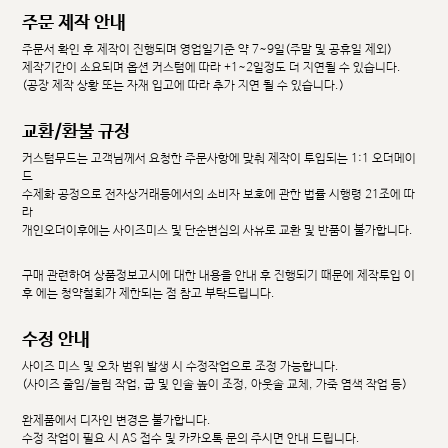
주문 제작 안내
주문서 확인 후 제작이 진행되며 영업일기준 약 7~9일(주말 및 공휴일 제외)
제작기간이 소요되며 옵션 커스텀에 따라 +1~2일정도 더 지연될 수 있습니다.
(공장 제작 상황 또는 자재 입고에 따라 추가 지연 될 수 있습니다.)
교환/환불 규정
커스텀무드는 고객님께서 요청한 주문사항에 맞춰 제작이 투입되는 1:1 오더메이
드
수제화 공정으로 전자상거래등에서의 소비자 보호에 관한 법률 시행령 21조에 따
라
개인오더이후에는 사이즈미스 및 단순변심의 사유로 교환 및 반품이 불가합니다.
구매 관련하여 상품정보고시에 대한 내용을 안내 후 진행되기 때문에 제작투입 이
후 에는 청약철회가 제한되는 점 참고 부탁드립니다.
수정 안내
사이즈 미스 및 오차 범위 발생 시 수정작업으로 조정 가능합니다.
(사이즈 줄임/늘림 작업, 굽 및 인솔 높이 조정, 아웃솔 교체, 가죽 염색 작업 등)
완제품에서 디자인 변경은 불가합니다.
수정 작업이 필요 시 AS 접수 및 카카오톡 문의 주시면 안내 드립니다.