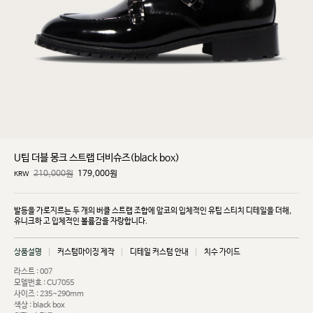
U팁 더블 몽크 스트랩 더비슈즈(black box)
210,000원
179,000
원
KRW
발등을 가로지르는 두 개의 버클 스트랩 조합에 앞코의 입체적인 유팁 스티치 디테일을 더해,
유니크하
고 입체적인 볼륨감을 자랑합니다.
상품설명
커스텀마이징 제작
디테일 커스텀 안내
치수 가이드
라스트 : 007
모델번호 : CU7055
사이즈 : 235~290mm
색상 : black box