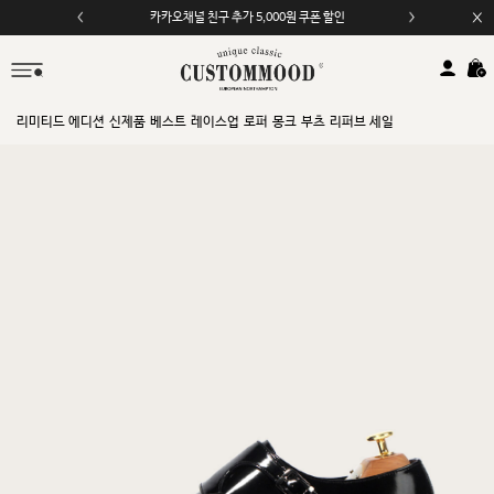
카카오채널 친구 추가 5,000원 쿠폰 할인
모바일 앱 자동 2,000원 할인
리미티드 에디션
신제품
베스트
레이스업
로퍼
몽크
부츠
리퍼브 세일