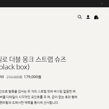
›
넬로 더블 몽크 스트랩 슈즈
black box)
여름을 위한 특별한 혜택, 10% 
원부자재 상승에 따른 가격 조
RW
179,000
원
210,000원
설 연휴 배송 안내 및 쿠폰 혜택
추석 연휴 최대 10% 할인 쿠
선으로 발등을 감싸는 두 개의 스트랩 위에 배치된 깔끔한 메
 버클 디테일이 시각적인 포인트를 주
며, 끈이 없는 로퍼 형태
 편리함과 드레사한 매력을 동시에 선사합니다.