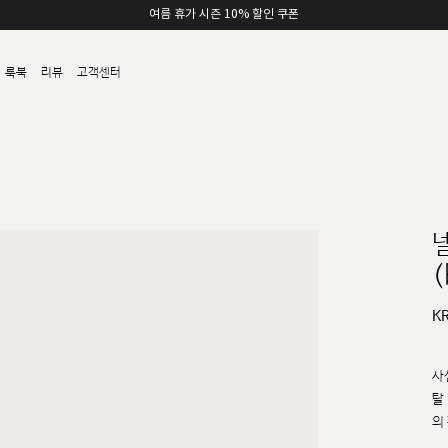
여름 휴가 시즌 10% 할인 쿠폰
룩북
리뷰
고객센터
(
K
사
탈
의