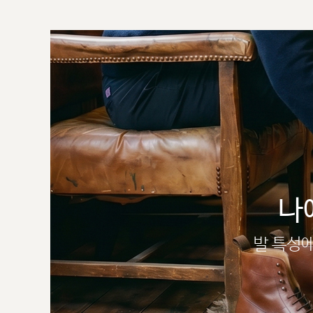
나
발 특성에