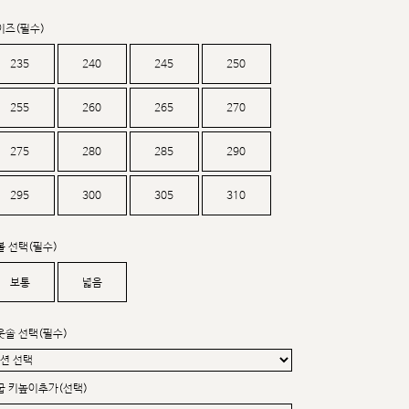
커스텀무드
카카오톡 24시간 문의
이즈(필수)
235
240
245
250
255
260
265
270
275
280
285
290
295
300
305
310
볼 선택(필수)
보통
넓음
웃솔 선택(필수)
굽 키높이추가(선택)
sat,sun,holiday off