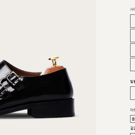
사
발
아
겉