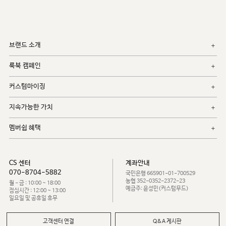
브랜드 소개
룩북 캠페인
커스텀마이징
지속가능한 가치
멤버쉽 혜택
CS 센터
계좌안내
070-8704-5882
국민은행 665901-01-700529
농협 352-0352-2372-23
월 - 금 : 10:00 ~ 18:00
예금주: 윤성민(커스텀무드)
점심시간 : 12:00 ~ 13:00
일요일 및 공휴일 휴무
고객센터 연결
Q&A 게시판