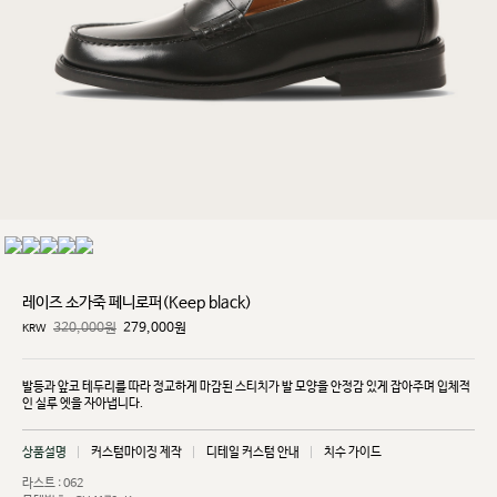
레이즈 소가죽 페니로퍼(Keep black)
320,000원
279,000
원
KRW
발등과 앞코 테두리를 따라 정교하게 마감된 스티치가 발 모양을 안정감 있게 잡아주며 입체적
인 실루
엣을 자아냅니다.
상품설명
커스텀마이징 제작
디테일 커스텀 안내
치수 가이드
라스트 : 062