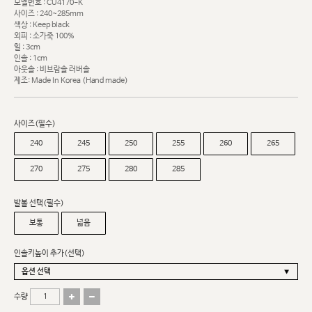
모델번호 : CU4170-K
사이즈 : 240~285mm
색상 : Keep black
외피 : 소가죽 100%
힐 : 3cm
인솔 : 1cm
아웃솔 : 비브람솔 러버솔
제조: Made In Korea (Hand made)
사이즈(필수)
240
245
250
255
260
265
270
275
280
285
발볼 선택(필수)
보통
넓음
인솔키높이 추가(선택)
수량