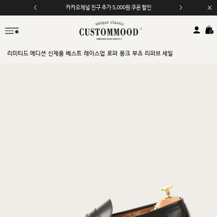
카카오채널 친구 추가 5,000원 쿠폰 할인
모바일 앱 자동 2,000원 할인
리미티드 에디션
신제품
베스트
레이스업
로퍼
몽크
부츠
리퍼브 세일