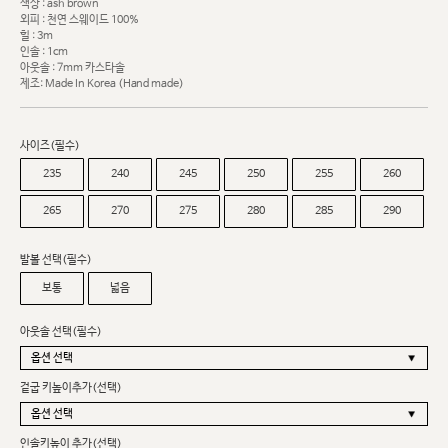
색상 : ash brown
외피 : 천연 스웨이드 100%
힐 : 3m
인솔 : 1cm
아웃솔 : 7mm 카스타솔
제조: Made In Korea (Hand made)
사이즈(필수)
235
240
245
250
255
260
265
270
275
280
285
290
발볼 선택(필수)
보통
넓음
아웃솔 선택(필수)
겉굽 키높이추가(선택)
인솔키높이 추가(선택)