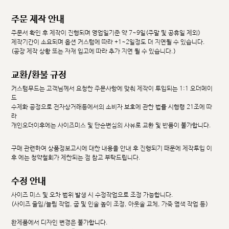
주문 제작 안내
주문서 확인 후 제작이 진행되며 영업일기준 약 7~9일(주말 및 공휴일 제외)
제작기간이 소요되며 옵션 커스텀에 따라 +1~2일정도 더 지연될 수 있습니다.
(공장 제작 상황 또는 자재 입고에 따라 추가 지연 될 수 있습니다.)
교환/환불 규정
커스텀무드는 고객님께서 요청한 주문사항에 맞춰 제작이 투입되는 1:1 오더메이
드
수제화 공정으로 전자상거래등에서의 소비자 보호에 관한 법률 시행령 21조에 따
라
개인오더이후에는 사이즈미스 및 단순변심의 사유로 교환 및 반품이 불가합니다.
구매 관련하여 상품정보고시에 대한 내용을 안내 후 진행되기 때문에 제작투입 이
후 에는 청약철회가 제한되는 점 참고 부탁드립니다.
수정 안내
사이즈 미스 및 오차 범위 발생 시 수정작업으로 조정 가능합니다.
(사이즈 줄임/늘림 작업, 굽 및 인솔 높이 조정, 아웃솔 교체, 가죽 염색 작업 등)
완제품에서 디자인 변경은 불가합니다.