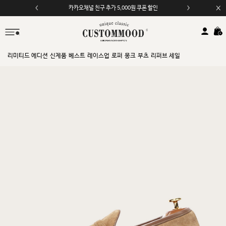
카카오채널 친구 추가 5,000원 쿠폰 할인
리미티드 에디션
신제품
베스트
레이스업
로퍼
몽크
부츠
리퍼브 세일