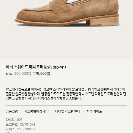
에쉬 스웨이드 페니로퍼(ash brown)
200,000원
179,000
원
KRW
앞코에서 발등으로 이어지는 정교한 스티치 라인이 발 모양을 균형 잡히고 슬림하게 잡아주어
깔끔한
실루엣을 완성하며, 발등을 가로지르는 전통적인 페니 스트랩 디테일로 로퍼 본연의 단
정하고 유행을
타지 않는 타임리스 클래식함을 강조했습니다.
상품설명
커스텀마이징 제작
디테일 커스텀 안내
치수 가이드
라스트 : 007
모델번호 : CU7010-S
사이즈 : 235~290mm