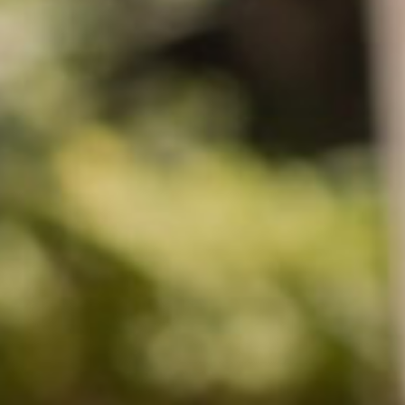
커스텀무드
카카오톡 24시간 문의
sat,sun,holiday off