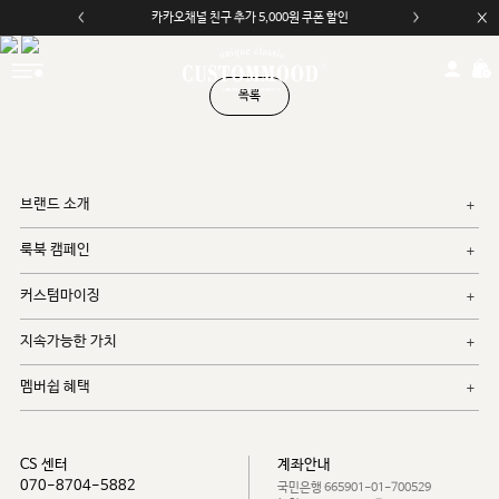
카카오채널 친구 추가 5,000원 쿠폰 할인
목록
브랜드 소개
룩북 캠페인
커스텀마이징
지속가능한 가치
멤버쉽 혜택
CS 센터
계좌안내
070-8704-5882
국민은행 665901-01-700529