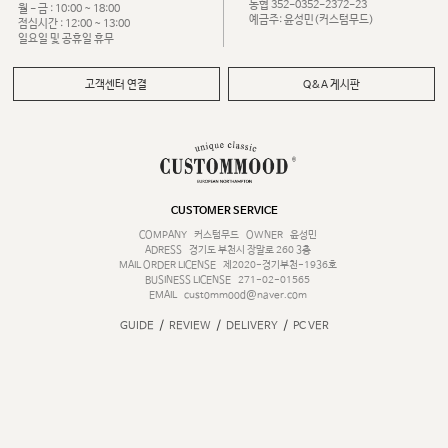
농협 352-0352-2372-23
월 - 금 : 10:00 ~ 18:00
예금주: 윤성민(커스텀무드)
점심시간 : 12:00 ~ 13:00
일요일 및 공휴일 휴무
고객센터 연결
Q&A 게시판
CUSTOMER SERVICE
COMPANY
커스텀무드
OWNER
윤성민
ADRESS
경기도 부천시 장말로 260 3층
MAIL ORDER LICENSE
제2020-경기부천-1936호
BUSINESS LICENSE
271-02-01565
EMAIL
custommood@naver.com
/
/
/
GUIDE
REVIEW
DELIVERY
PC VER