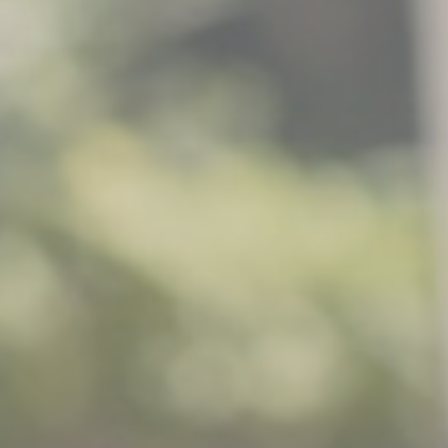
커스텀무드
카카오톡 24시간 문의
sat,sun,holiday off