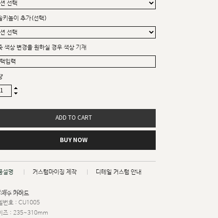
솔키높이 추가(선택)
죽 색상 변경을 원하실 경우 색상 기재
량
ADD TO CART
BUY NOW
품설명
커스텀마이징 제작
디테일 커스텀 안내
트 : 009
치수 가이드
번호 : CU1005
즈 : 235~310mm