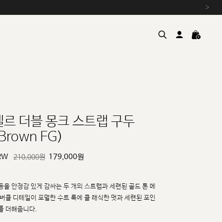
›
엘르 더블 몽크 스트랩 구두
Brown FG)
여름을 위한 특별한 혜택, 10% 
원부자재 상승에 따른 가격 조
RW
179,000
원
210,000원
설 연휴 배송 안내 및 쿠폰 혜택
추석 연휴 최대 10% 할인 쿠
등을 안정감 있게 감싸는 두 개의 스트랩과 세련된 골드 톤 메
 버클 디테일이 포멀한 수트 룩에 클
래식한 멋과 세련된 포인
를 더해줍니다.