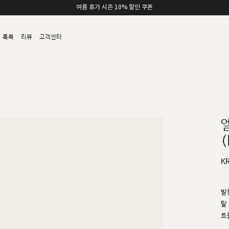
여름 휴가 시즌 10% 할인 쿠폰
룩북
리뷰
고객센터
(
K
발
탈
트