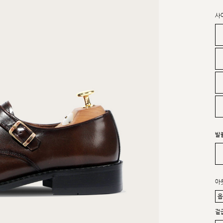
사
발
아
겉