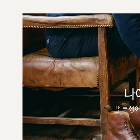
나
발 특성에