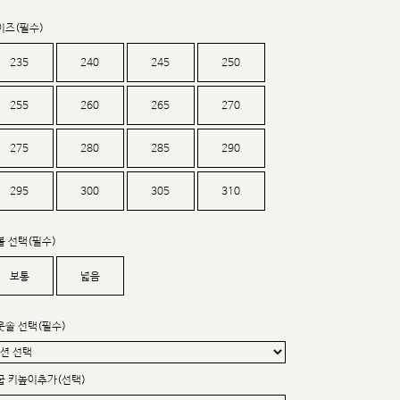
커스텀무드
카카오톡 24시간 문의
이즈(필수)
235
240
245
250
255
260
265
270
275
280
285
290
295
300
305
310
볼 선택(필수)
보통
넓음
웃솔 선택(필수)
굽 키높이추가(선택)
sat,sun,holiday off