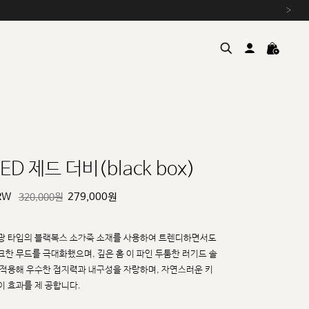
›
ED 제드 더비(black box)
RW
279,000
원
320,000원
여름을 위한 특별한 혜택, 10% 
원부자재 상승에 따른 가격 조
설 연휴 배송 안내 및 쿠폰 혜택
광 타입의 블랙복스 소가죽 소재를 사용하여 트렌디하면서도
추석 연휴 최대 10% 할인 쿠
크한 무드를 극대화했으며, 깊은 홈
이 파인 두툼한 러기드 솔
 적용해 우수한 접지력과 내구성을 자랑하며, 자연스러운 키
이 효과를 제
공합니다.