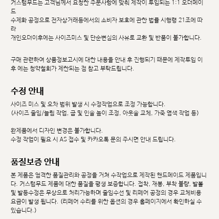
커스텀무드는 고객님께서 요청한 주문사항에 맞춰 제작이 투입되는 1:1 오더메이
드
수제화 공정으로 전자상거래등에서의 소비자 보호에 관한 법률 시행령 21조에 따
라
개인오더이후에는 사이즈미스 및 단순변심의 사유로 교환 및 반품이 불가합니다.
구매 관련하여 상품정보고시에 대한 내용을 안내 후 진행되기 때문에 제작투입 이
후 에는 청약철회가 제한되는 점 참고 부탁드립니다.
수정 안내
사이즈 미스 및 오차 범위 발생 시 수정작업으로 조정 가능합니다.
(사이즈 줄임/늘림 작업, 굽 및 인솔 높이 조정, 아웃솔 교체, 가죽 염색 작업 등)
완제품에서 디자인 변경은 불가합니다.
수정 작업이 필요 시 AS 접수 및 카카오톡 문의 주시면 안내 드립니다.
품질보증 안내
본 제품은 엄격한 품질관리와 공정을 거쳐 수작업으로 제작된 핸드메이드 제품입니
다. 커스텀무드 제품에 대한 품질을 평생 보증합니다. 접착, 재봉, 부착 불량, 발볼
및 발등수정은 무상으로 처리가능하며 줄임수선 및 리페어 공정의 경우 교체비용
요금이 발생 됩니다. (리페어 수리를 위한 옵션의 경우 홈페이지에서 확인하실 수
있습니다.)