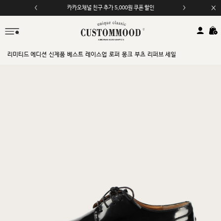
카카오채널 친구 추가 5,000원 쿠폰 할인
모바일 앱 자동 2,000원 할인
리미티드 에디션
신제품
베스트
레이스업
로퍼
몽크
부츠
리퍼브 세일