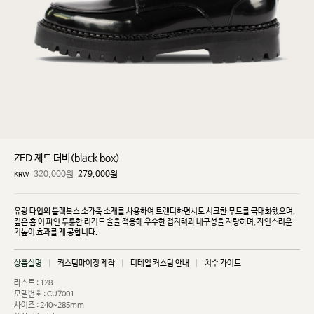
ZED 제드 더비(black box)
320,000원
279,000
원
KRW
유광 타입의 블랙복스 소가죽 소재를 사용하여 트렌디하면서도 시크한 무드를 극대화했으며,
깊은 홈
이 파인 두툼한 러기드 솔을 적용해 우수한 접지력과 내구성을 자랑하며, 자연스러운
키높이 효과를 제
공합니다.
상품설명
커스텀마이징 제작
디테일 커스텀 안내
치수 가이드
라스트 : 128
모델번호 : CU7001
사이즈 : 240~285mm