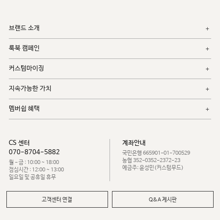
브랜드 소개
룩북 캠페인
커스텀마이징
지속가능한 가치
멤버쉽 혜택
CS 센터
계좌안내
070-8704-5882
국민은행 665901-01-700529
농협 352-0352-2372-23
월 - 금 : 10:00 ~ 18:00
예금주: 윤성민(커스텀무드)
점심시간 : 12:00 ~ 13:00
일요일 및 공휴일 휴무
고객센터 연결
Q&A 게시판