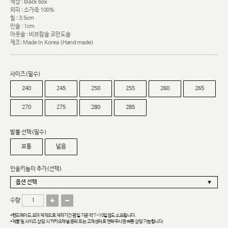
색상 : black box
외피 : 소가죽 100%
힐 : 3.5cm
인솔 : 1cm
아웃솔 : 비브람솔 코만도솔
제조: Made In Korea (Hand made)
사이즈(필수)
240
245
250
255
260
265
270
275
280
285
발볼 선택(필수)
보통
넓음
인솔키높이 추가(선택)
수량
*핸드메이드 오더 제작으로 제작기간 평일 기준 약 7~10일정도 소요됩니다.
*제품 및 사이즈 상담 시 카카오채널 문의 또는 고객센터로 연락주시면 빠른 상담 가능합니다.