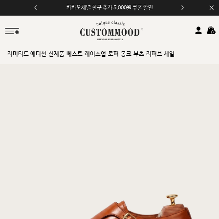
카카오채널 친구 추가 5,000원 쿠폰 할인
모바일 앱 자동 2,000원 할인
리미티드 에디션
신제품
베스트
레이스업
로퍼
몽크
부츠
리퍼브 세일