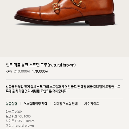
엘르 더블 몽크 스트랩 구두(natural brown)
210,000원
179,000
원
KRW
발등을 안정감 있게 감싸는 두 개의 스트랩과 세련된 골드 톤 메탈 버클 디테일이 포멀한 수트
룩에 클
래식한 멋과 세련된 포인트를 더해줍니다.
상품설명
커스텀마이징 제작
디테일 커스텀 안내
치수 가이드
라스트 : 009
모델번호 : CU1005
사이즈 : 235~310mm
색상 : natural brown