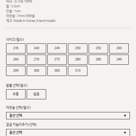
외피 : 소가죽 100%
힐 : 3.5cm
인솔 : 1cm
아웃솔 : 7mm 러버솔
제조: Made In Korea (Hand made)
사이즈(필수)
235
240
245
250
255
260
265
270
275
280
285
290
295
300
305
310
발볼 선택(필수)
보통
넓음
아웃솔 선택(필수)
겉굽 키높이추가(선택)