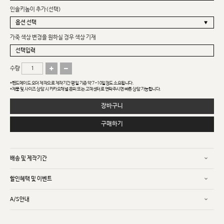
인솔키높이 추가(선택)
가죽 색상 변경을 원하실 경우 색상 기재
수량
*핸드메이드 오더 제작으로 제작기간 평일 기준 약 7~10일정도 소요됩니다.
*제품 및 사이즈 상담 시 카카오채널 문의 또는 고객센터로 연락주시면 빠른 상담 가능합니다.
장바구니
구매하기
배송 및 제작기간
할인혜택 및 이벤트
A/S안내