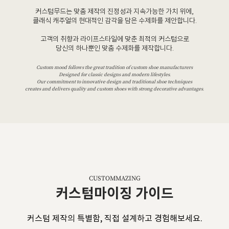
커스텀무드는 맞춤 제작의 진정성과 지속가능한 가치 위에,
클래식 캐주얼의 현대적인 감각을 담은 수제화를 제안합니다.
고객의 취향과 라이프스타일에 맞춘 최적의 커스텀으로
당신의 하나뿐인 맞춤 수제화를 제작합니다.
Custom mood follows the great tradition of custom shoe manufacturers
Designed for classic designs and modern lifestyles.
Our commitment to innovative design and traditional shoe techniques
creates and delivers quality and custom shoes with strong decorative advantages.
CUSTOMMAZING
커스텀마이징 가이드
커스텀 제작의 특별함, 직접 설계하고 경험해보세요.