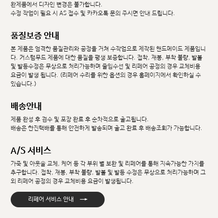
완제품에서 디자인 변경은 불가합니다.
수정 작업이 필요 시 AS 접수 및 카카오톡 문의 주시면 안내 드립니다.
품질보증 안내
본 제품은 엄격한 품질관리와 공정을 거쳐 수작업으로 제작된 핸드메이드 제품입니
다. 커스텀무드 제품에 대한 품질을 평생 보증합니다. 접착, 재봉, 부착 불량, 발볼
및 발등수정은 무상으로 처리가능하며 줄임수선 및 리페어 공정의 경우 교체비용
요금이 발생 됩니다. (리페어 수리를 위한 옵션의 경우 홈페이지에서 확인하실 수
있습니다.)
배송안내
제품 완성 후 검수 및 포장 완료 후 순차적으로 출고됩니다.
배송은 한진택배를 통해 안전하게 발송되며 출고 완료 후 배송조회가 가능합니다.
A/S 서비스
가죽 및 아웃솔 교체, 케어 등 각 부위 별 보완 및 리페어를 통해 지속가능한 가치를
추구합니다. 접착, 재봉, 부착 불량, 발볼 및 발등 수정은 무상으로 처리가능하며 그
외 리페어 공정의 경우 교체비용 요금이 발생됩니다.
→
리페어 서비스 안내