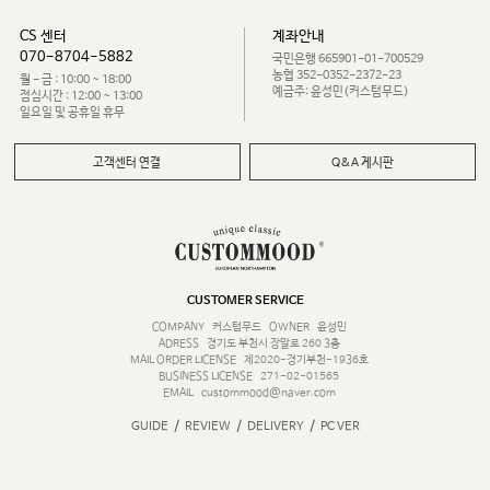
CS 센터
계좌안내
070-8704-5882
국민은행 665901-01-700529
농협 352-0352-2372-23
월 - 금 : 10:00 ~ 18:00
예금주: 윤성민(커스텀무드)
점심시간 : 12:00 ~ 13:00
일요일 및 공휴일 휴무
고객센터 연결
Q&A 게시판
CUSTOMER SERVICE
COMPANY
커스텀무드
OWNER
윤성민
ADRESS
경기도 부천시 장말로 260 3층
MAIL ORDER LICENSE
제2020-경기부천-1936호
BUSINESS LICENSE
271-02-01565
EMAIL
custommood@naver.com
/
/
/
GUIDE
REVIEW
DELIVERY
PC VER