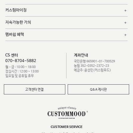
커스텀마이징
지속가능한 가치
멤버쉽 혜택
CS 센터
계좌안내
070-8704-5882
국민은행 665901-01-700529
농협 352-0352-2372-23
월 - 금 : 10:00 ~ 18:00
예금주: 윤성민(커스텀무드)
점심시간 : 12:00 ~ 13:00
일요일 및 공휴일 휴무
고객센터 연결
Q&A 게시판
CUSTOMER SERVICE