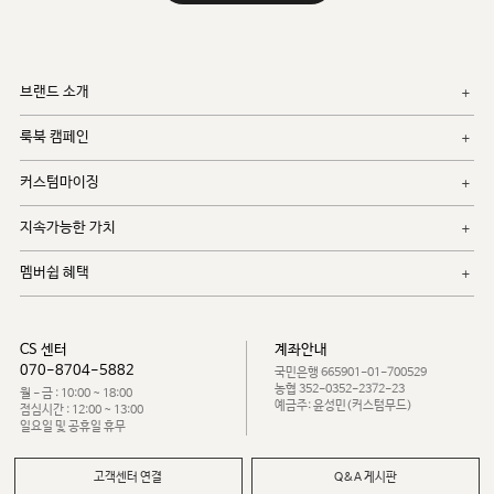
브랜드 소개
룩북 캠페인
커스텀마이징
지속가능한 가치
멤버쉽 혜택
CS 센터
계좌안내
070-8704-5882
국민은행 665901-01-700529
농협 352-0352-2372-23
월 - 금 : 10:00 ~ 18:00
예금주: 윤성민(커스텀무드)
점심시간 : 12:00 ~ 13:00
일요일 및 공휴일 휴무
고객센터 연결
Q&A 게시판