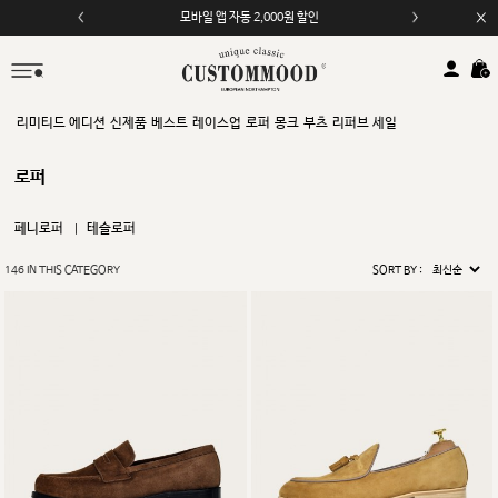
모바일 앱 자동 2,000원 할인
리미티드 에디션
신제품
베스트
레이스업
로퍼
몽크
부츠
리퍼브 세일
로퍼
페니로퍼
테슬로퍼
146
IN THIS CATEGORY
SORT BY :