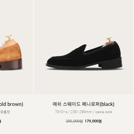
커스텀무드
카카오톡 24시간 문의
d brown)
에쉬 스웨이드 페니로퍼(black)
 가죽홍창
7010-s / 235~290mm / casta sole
원
200,000원
179,000원
sat,sun,holiday off