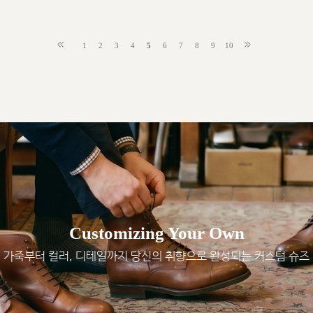
1
2
3
4
5
6
7
8
9
10
Customizing Your Own
가죽부터 컬러, 디테일까지 당신의 취향으로 완성되는 커스텀 슈즈