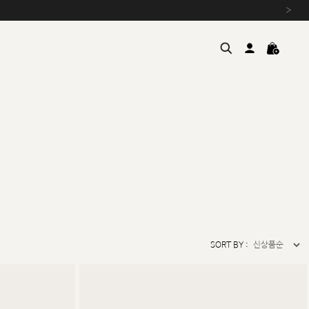
›
여름을 위한 특별한 혜택, 10% 
원부자재 상승에 따른 가격 조
설 연휴 배송 안내 및 쿠폰 혜택
추석 연휴 최대 10% 할인 쿠
SORT BY :