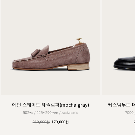
에딘 스웨이드 테슬로퍼(mocha gray)
커스텀무드 더윅
502-s / 225~290mm / casta sole
7000 
210,000원
179,000원