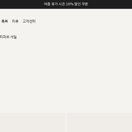
여름 휴가 시즌 10% 할인 쿠폰
룩북
리뷰
고객센터
리퍼브 세일