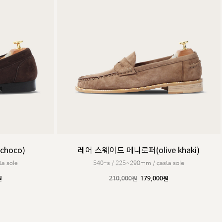
hoco)
레어 스웨이드 페니로퍼(olive khaki)
a sole
540-s / 225~290mm / casta sole
원
210,000원
179,000원