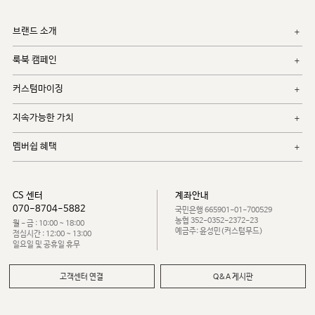
브랜드 소개
룩북 캠페인
커스텀마이징
지속가능한 가치
멤버쉽 혜택
CS 센터
계좌안내
070-8704-5882
국민은행 665901-01-700529
농협 352-0352-2372-23
월 - 금 : 10:00 ~ 18:00
예금주: 윤성민(커스텀무드)
점심시간 : 12:00 ~ 13:00
일요일 및 공휴일 휴무
고객센터 연결
Q&A 게시판