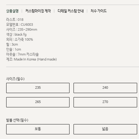
상품설명
커스텀마이징 제작
디테일 커스텀 안내
치수 가이드
라스트 : 018
모델번호 : CU6003
사이즈 : 235~290mm
색상 : black fg
외피 : 소가죽 100%
힐 : 3cm
인솔 : 1cm
아웃솔 : 7mm 카스타솔
제조: Made In Korea (Hand made)
사이즈(필수)
235
240
265
270
발볼 선택(필수)
보통
넓음