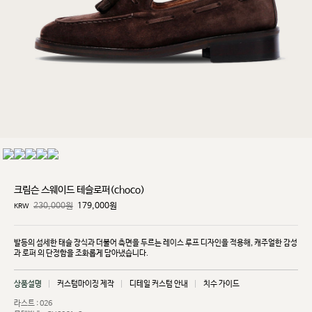
크림슨 스웨이드 테슬로퍼(choco)
230,000원
179,000
원
KRW
발등의 섬세한 태슬 장식과 더불어 측면을 두르는 레이스 루프 디자인을 적용해, 캐주얼한 감성
과 로퍼
의 단정함을 조화롭게 담아냈습니다.
상품설명
커스텀마이징 제작
디테일 커스텀 안내
치수 가이드
라스트 : 026