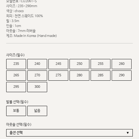
모델번호 : CU2061-S
사이즈 : 235~290mm
색상 : choco
외피 : 천연 스웨이드 100%
힐 : 3.5m
인솔 : 1cm
아웃솔 : 7mm 러버솔
제조: Made In Korea (Hand made)
사이즈(필수)
235
240
245
250
255
260
265
270
275
280
285
290
295
300
발볼 선택(필수)
보통
넓음
아웃솔 선택(필수)