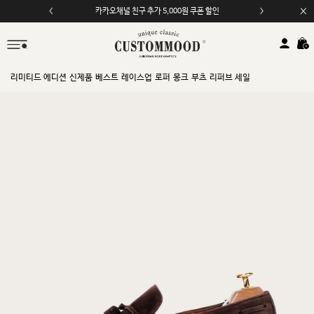
카카오채널 친구 추가 5,000원 쿠폰 할인
모바일 앱 자동 2,000원 할인
리미티드 에디션
신제품
베스트
레이스업
로퍼
몽크
부츠
리퍼브 세일