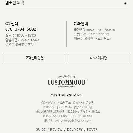
멤버쉽 혜택
CS 센터
계좌안내
070-8704-5882
국민은행 665901-01-700529
농협 352-0352-2372-23
월 - 금 : 10:00 ~ 18:00
예금주: 윤성민(커스텀무드)
점심시간 : 12:00 ~ 13:00
일요일 및 공휴일 휴무
고객센터 연결
Q&A 게시판
CUSTOMER SERVICE
COMPANY
커스텀무드
OWNER
윤성민
ADRESS
경기도 부천시 장말로 260 3층
MAIL ORDER LICENSE
제2020-경기부천-1936호
BUSINESS LICENSE
271-02-01565
EMAIL
custommood@naver.com
/
/
/
GUIDE
REVIEW
DELIVERY
PC VER